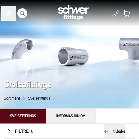
Sveisefittings
Sortiment
Sveisefittings
SVEISEFITTINGS
INFORMASJON OM
FILTRE
tilbake
6