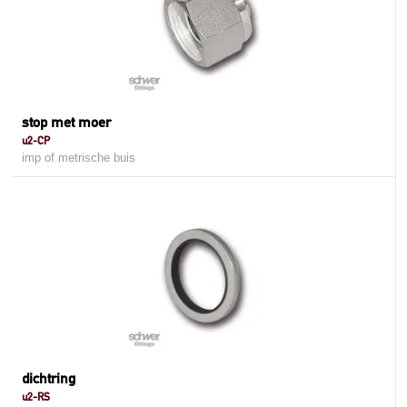
stop met moer
u2-CP
imp of metrische buis
dichtring
u2-RS