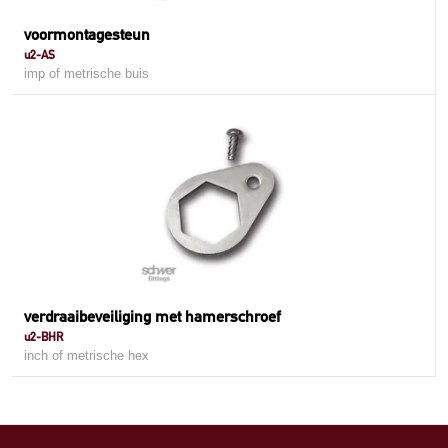
voormontagesteun
u2-AS
imp of metrische buis
verdraaibeveiliging met hamerschroef
u2-BHR
inch of metrische hex