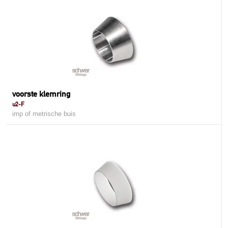
voorste klemring
u2-F
imp of metrische buis