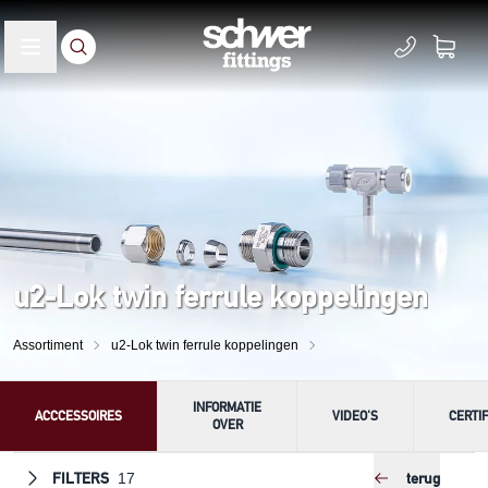
u2-Lok twin ferrule koppelingen
Assortiment
u2-Lok twin ferrule koppelingen
INFORMATIE
ACCCESSOIRES
VIDEO'S
CERTI
OVER
FILTERS
terug
17