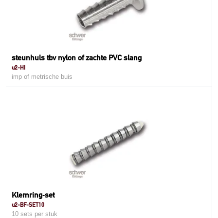
steunhuls tbv nylon of zachte PVC slang
u2-HI
imp of metrische buis
Klemring‑set
u2-BF-SET10
10 sets per stuk