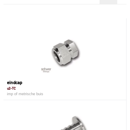
eindcap
u2-TC
imp of metrische buis