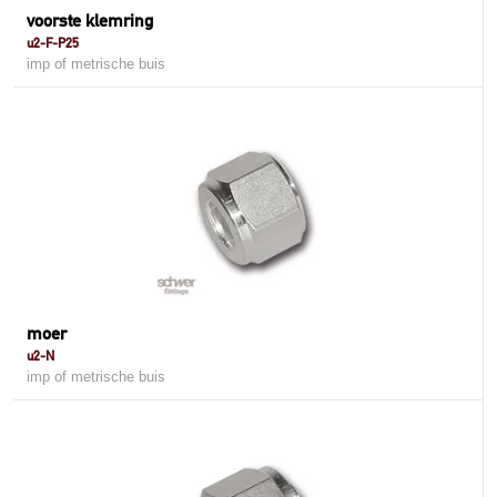
voorste klemring
u2-F-P25
imp of metrische buis
moer
u2-N
imp of metrische buis