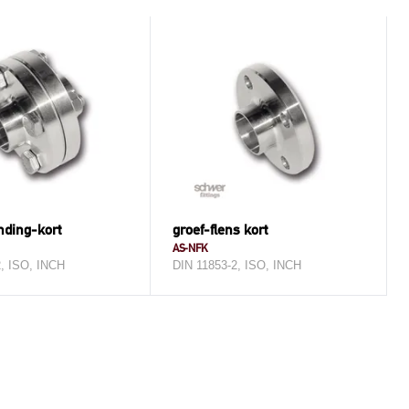
nding-kort
groef-flens kort
AS-NFK
2, ISO, INCH
DIN 11853-2, ISO, INCH