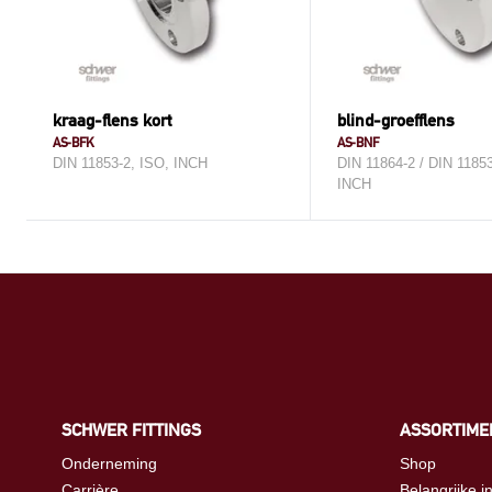
kraag-flens kort
blind-groefflens
AS-BFK
AS-BNF
DIN 11853-2, ISO, INCH
DIN 11864-2 / DIN 11853
INCH
SCHWER FITTINGS
ASSORTIME
Onderneming
Shop
Carrière
Belangrijke i