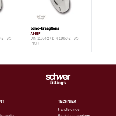
blind-kraagflens
AS-BBF
-2, ISO,
DIN 11864-2 / DIN 11853-2, ISO,
INCH
NT
TECHNIEK
Handleidingen
nformatie
Workshop montage