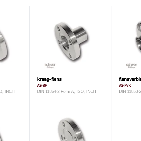
kraag-flens
flensverbi
AS-BF
AS-FVK
SO, INCH
DIN 11864-2 Form A, ISO, INCH
DIN 11853-