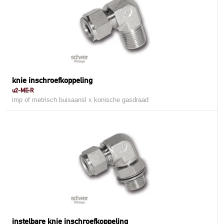
knie inschroefkoppeling
u2-ME-R
imp of metrisch buisaansl x konische gasdraad
instelbare knie inschroefkoppeling