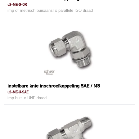
u2-ME-G-OR
imp of metrisch buisaansl x parallele ISO draad
instelbare knie inschroefkoppeling SAE / MS
u2-ME-U-SAE
imp buis x UNF draad