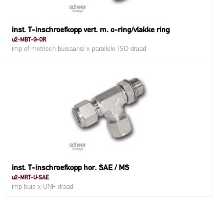
inst. T-inschroefkopp vert. m. o-ring/vlakke ring
u2-MBT-G-OR
imp of metrisch buisaansl x parallele ISO draad
inst. T-inschroefkopp hor. SAE / MS
u2-MRT-U-SAE
imp buis x UNF draad