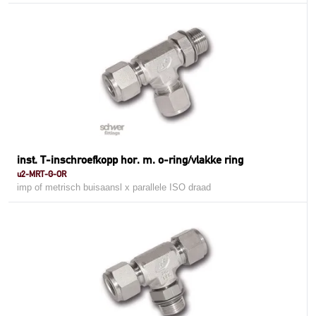
inst. T-inschroefkopp hor. m. o-ring/vlakke ring
u2-MRT-G-OR
imp of metrisch buisaansl x parallele ISO draad