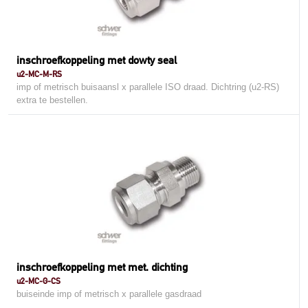
inschroefkoppeling met dowty seal
u2-MC-M-RS
imp of metrisch buisaansl x parallele ISO draad. Dichtring (u2-RS)
extra te bestellen.
inschroefkoppeling met met. dichting
u2-MC-G-CS
buiseinde imp of metrisch x parallele gasdraad