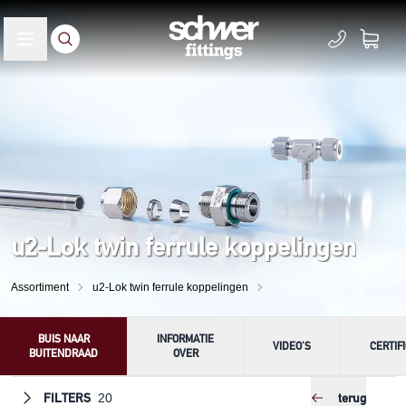
u2-Lok twin ferrule koppelingen
Assortiment
u2-Lok twin ferrule koppelingen
BUIS NAAR
INFORMATIE
VIDEO'S
CERTIF
BUITENDRAAD
OVER
FILTERS
terug
20