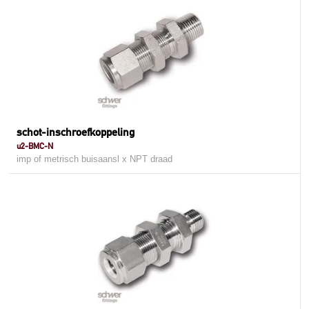
schot-inschroefkoppeling
u2-BMC-N
imp of metrisch buisaansl x NPT draad