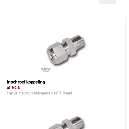
inschroef koppeling
u2-MC-N
imp of metrisch buisaansl x NPT draad