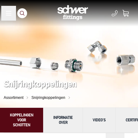
Snijringkoppelingen
Assortiment
Snijringkoppelingen
KOPPELINGEN
INFORMATIE
VOOR
VIDEO'S
CERTIF
OVER
SCHOTTEN