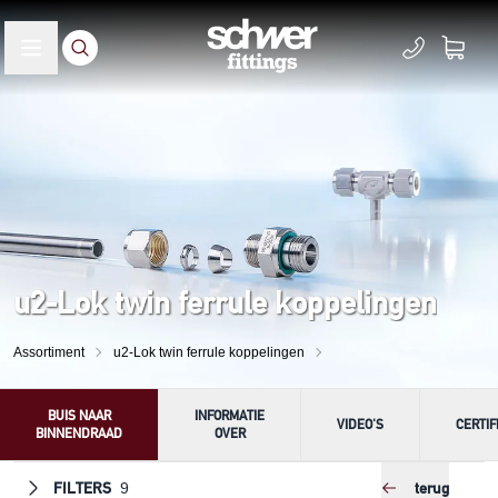
u2-Lok twin ferrule koppelingen
Assortiment
u2-Lok twin ferrule koppelingen
BUIS NAAR
INFORMATIE
VIDEO'S
CERTIF
BINNENDRAAD
OVER
FILTERS
terug
9