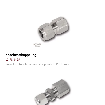
opschroefkoppeling
u2-FC-G-GJ
imp of metrisch buisaansl x parallele ISO draad