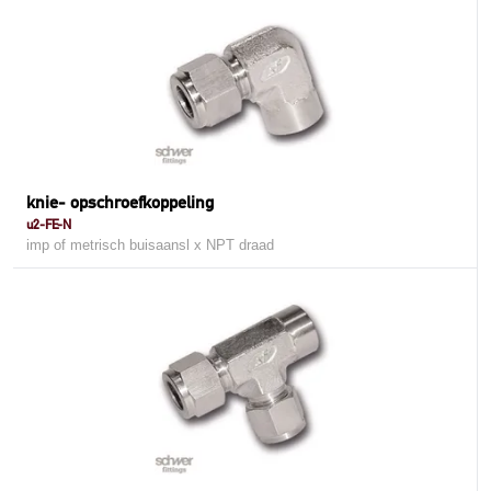
knie- opschroefkoppeling
u2-FE-N
imp of metrisch buisaansl x NPT draad