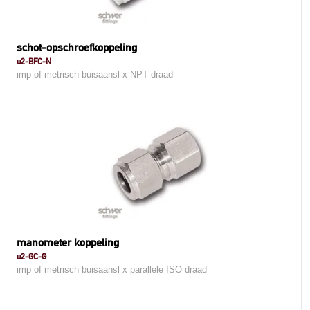
schot-opschroefkoppeling
u2-BFC-N
imp of metrisch buisaansl x NPT draad
manometer koppeling
u2-GC-G
imp of metrisch buisaansl x parallele ISO draad