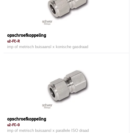
opschroefkoppeling
u2-FC-R
imp of metrisch buisaansl x konische gasdraad
opschroefkoppeling
u2-FC-G
imp of metrisch buisaansl x parallele ISO draad