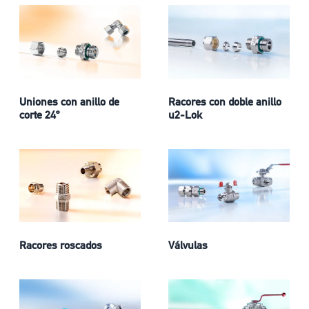
Uniones con anillo de
Racores con doble anillo
corte 24º
u2-Lok
Racores roscados
Válvulas