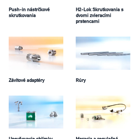
Push-in nástrčkové
H2-Lok Skrutkovania s
skrutkovania
dvomi zvieracími
prstencami
Závitové adaptéry
Rúry
Upevňovacie objímky
Meracia a regulačná