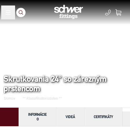
Skrutkovania 24° so zárezným
prstencom
Domov
** Klassifikationsdaten **
INFORMÁCIE
VIDEÁ
CERTIFIKÁTY
O