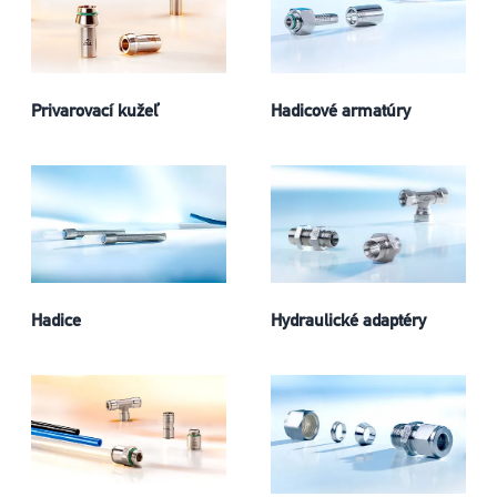
Privarovací kužeľ
Hadicové armatúry
Hadice
Hydraulické adaptéry