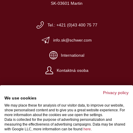
SK-03601 Martin
Tel.: +421 (0)43 400 75 77
info.sk@schwer.com
International
Kontaktná osoba
Privacy policy
We use cookies
We may place these for analysis of our visitor data, to improve our website,
Impresum
show personalised content and to give you a great website experience. For
more information about the cookies we use open the settings.
Obchodné a dodacie podmienky
Data is collected for the purpose of advertising personalization and
measuring the effectiveness of advertising campaigns. Data may be shared
Ochrana osobných údajov
with Google LLC, more information can be found
here
.