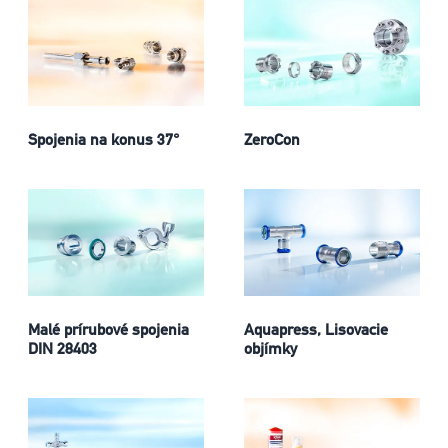
Spojenia na konus 37°
ZeroCon
Malé prírubové spojenia
Aquapress, Lisovacie
DIN 28403
objímky