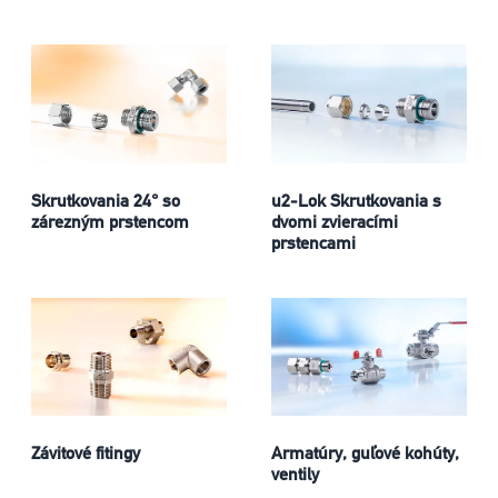
Skrutkovania 24° so
u2-Lok Skrutkovania s
zárezným prstencom
dvomi zvieracími
prstencami
Závitové fitingy
Armatúry, guľové kohúty,
ventily