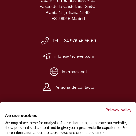
Cuatro Torres Business Area
Paseo de la Castellana 259C,
Planta 18, oficina 1840,
ES-28046 Madrid
Tel.: +34 976 46 56-60
info.es@schwer.com
Internacional
Persona de contacto
Privacy policy
We use cookies
We may place these for analysis of our visitor data, to improve our website,
Impreso
show personalised content and to give you a great website experience. For
more information about the cookies we use open the settings.
Terminos y condiciones