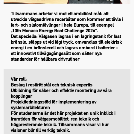
Tillsammans arbetar vi mot ett ambitiöst mål: att
utveckla vätgasdrivna racerbåtar som kommer att tävla i
fart- och slalomtävlingar i hela Europa, till exempel
„13th Monaco Energy Boat Challenge 2026“.
Det speciella: Vätgasen lagras i en lagringstank för fast
bränsle, släpps ut vid lågt tryck, omvandlas till elektrisk
energi i en bränslecell och lagras ombord i batterier -
ett innovativt tillvägagångssätt som sätter nya
standarder för hållbara drivrutiner
Vår roll:
Beslag i rostfritt stål och teknisk expertis
Utbildning för säker och effektiv montering av våra
kopplingar
Projektledningsstöd för implementering av
systemarkitekturen
För studenterna är det här projektet en unik inblick i
framtiden för vätgasmobilitet, ren teknik och
högpresterande teknik. Tillsammans visar vi hur
visioner blir till verklig teknik.