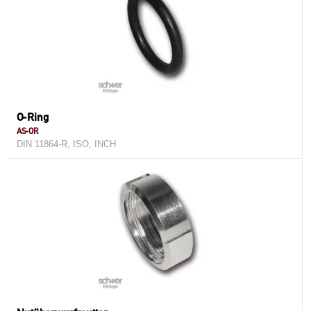
O-Ring
AS-OR
DIN 11864-R, ISO, INCH