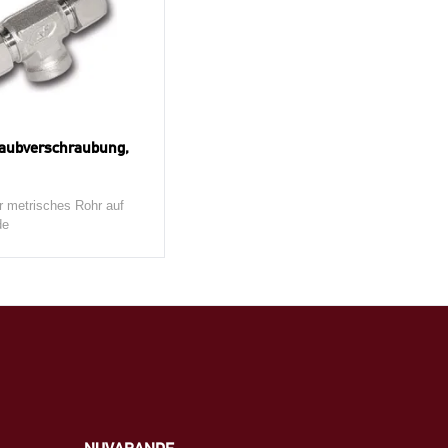
aubverschraubung,
er metrisches Rohr auf
de