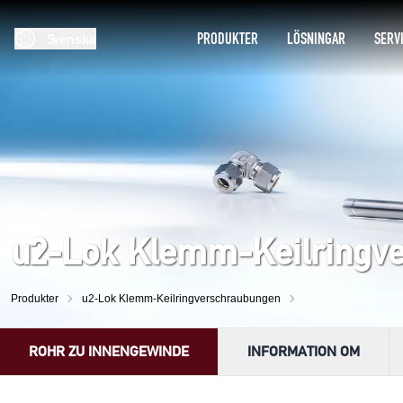
PRODUKTER
LÖSNINGAR
SERV
Svenska
u2-Lok Klemm-Keilringv
Produkter
u2-Lok Klemm-Keilringverschraubungen
ROHR ZU INNENGEWINDE
INFORMATION OM