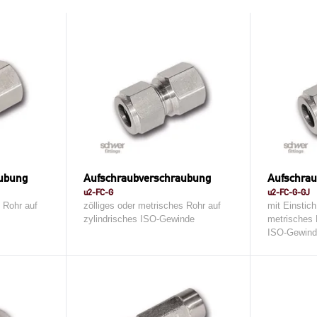
aubung
Aufschraubverschraubung
Aufschrau
u2-FC-G
u2-FC-G-GJ
s Rohr auf
zölliges oder metrisches Rohr auf
mit Einstich
zylindrisches ISO-Gewinde
metrisches 
ISO-Gewind