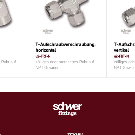
T-Aufschraubverschraubung,
T-Aufschr
horizontal
vertikal
u2-FRT-N
u2-FBT-N
s Rohr auf
zölliges oder metrisches Rohr auf
zölliges od
NPT-Gewinde
NPT-Gewin