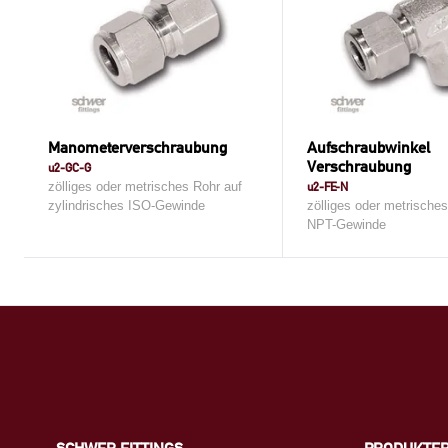
Manometerverschraubung
Aufschraubwinkel
Verschraubung
u2-GC-G
zölliges oder metrisches Rohr auf
u2-FE-N
zylindrisches ISO-Gewinde
zölliges oder metrische
NPT-Gewinde