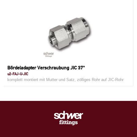
Bördeladapter Verschraubung JIC 37°
u2-FAJ-U-JIC
komplett montiert mit Mutter und Satz, zölliges Rohr auf JIC-Rohr