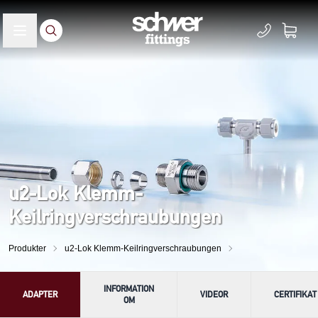
u2-Lok Klemm-
Keilringverschraubungen
Produkter
u2-Lok Klemm-Keilringverschraubungen
INFORMATION
ADAPTER
VIDEOR
CERTIFIKAT
OM