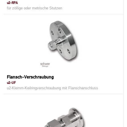
u2-RPA
für zöllige oder metrische Stutzen
Flansch-Verschraubung
u2-UF
u2-Klemm-Keilringverschraubung mit Flanschanschluss