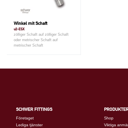
Winkel mit Schaft
u2-ESX
zölliger Schaft auf zölliger Schaft
oder metrischer Schaft auf
metrischer Schaft
SCHWER FITTINGS
PRODUKTE
Företaget
Shop
Lediga tjänster
Viktiga anmä