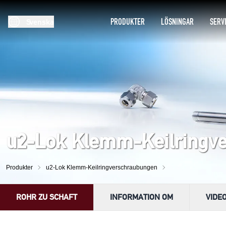
PRODUKTER
LÖSNINGAR
SERV
Svenska
u2-Lok Klemm-Keilringv
Produkter
u2-Lok Klemm-Keilringverschraubungen
ROHR ZU SCHAFT
INFORMATION OM
VIDE