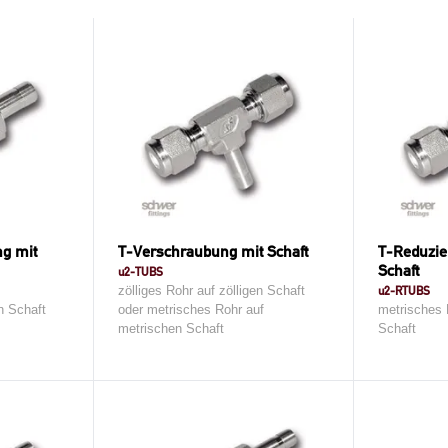
ng mit
T-Verschraubung mit Schaft
T-Reduzie
Schaft
u2-TUBS
zölliges Rohr auf zölligen Schaft
u2-RTUBS
en Schaft
oder metrisches Rohr auf
metrisches 
metrischen Schaft
Schaft