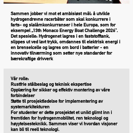
Sammen jobber vi mot et ambisiøst mål: å utvikle
hydrogendrevne racerbåter som skal konkurrere i
farts- og slalåmkonkurranser i hele Europa, som for
eksempel „13th Monaco Energy Boat Challenge 2026“.
Det spesielle: Hydrogenet lagres i en faststofftank,
slippes ut ved lavt trykk, omdannes til elektrisk energi i
en brenselcelle og lagres om bord i batterier - en
innovativ tilnærming som setter nye standarder for
bærekraftige drivverk
Vår rolle:
Rustfrie stålbeslag og teknisk ekspertise
Opplæring for sikker og effektiv montering av våre
forbindelser
Støtte til prosjektledelse for implementering av
systemarkitekturen
For studenter er dette prosjektet et unikt glimt inn i
fremtiden for hydrogenmobilitet, ren teknologi og
høyytelsesteknikk. Sammen viser vi hvordan visjoner
kan bli til reell teknologi.