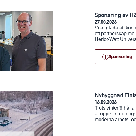
Sponsring av H
27.03.2026
Vi är glada att kun
ett partnerskap me
Heriot-Watt Univers
Sponsoring
Nybyggnad Finl
16.03.2026
Trots vinterförhål
är uppe, inrednings
moderna arbets- o