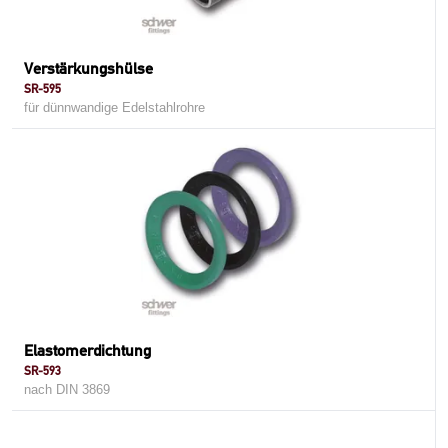
Verstärkungshülse
SR-595
für dünnwandige Edelstahlrohre
Elastomerdichtung
SR-593
nach DIN 3869