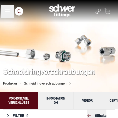
Schneidringverschraubungen
Produkter
Schneidringverschraubungen
VORMONTAGE,
INFORMATION
VIDEOR
CERTI
VERSCHLÜSSE
OM
FILTER
tillbaka
9