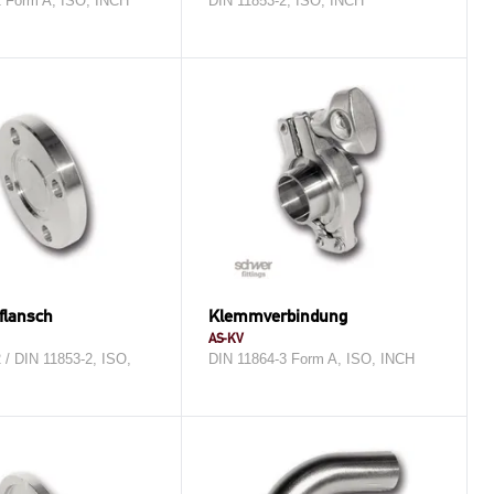
2 Form A, ISO, INCH
DIN 11853-2, ISO, INCH
flansch
Klemmverbindung
AS-KV
 / DIN 11853-2, ISO,
DIN 11864-3 Form A, ISO, INCH