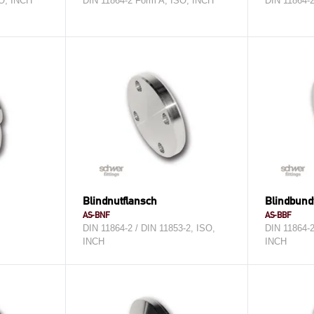
SO, INCH
DIN 11864-2 Form A, ISO, INCH
DIN 11864-
Blindnutflansch
Blindbund
AS-BNF
AS-BBF
H
DIN 11864-2 / DIN 11853-2, ISO,
DIN 11864-2
INCH
INCH