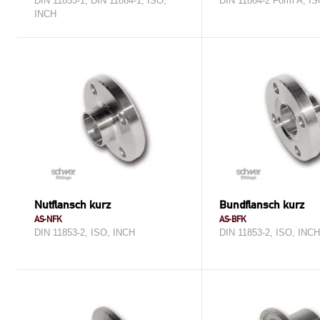
DIN 11853-1, DIN 11864-1, ISO,
DIN 11864-2 Form A, I
INCH
Nutflansch kurz
Bundflansch kurz
AS-NFK
AS-BFK
DIN 11853-2, ISO, INCH
DIN 11853-2, ISO, INC