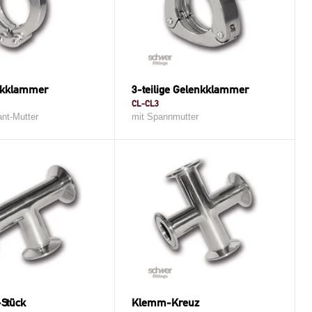
nkklammer
3-teilige Gelenkklammer
CL-CL3
nt-Mutter
mit Spannmutter
Stück
Klemm-Kreuz