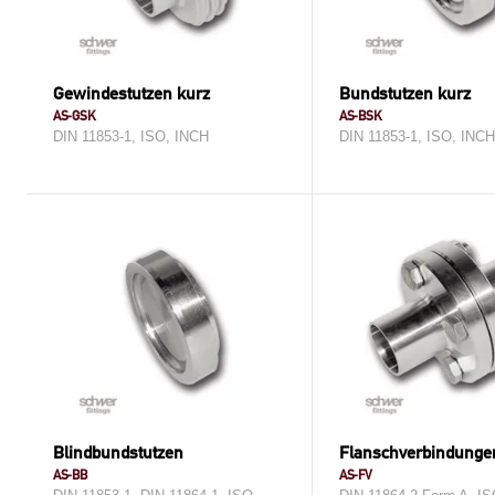
Gewindestutzen kurz
Bundstutzen kurz
AS-GSK
AS-BSK
DIN 11853-1, ISO, INCH
DIN 11853-1, ISO, INC
Blindbundstutzen
Flanschverbindunge
AS-BB
AS-FV