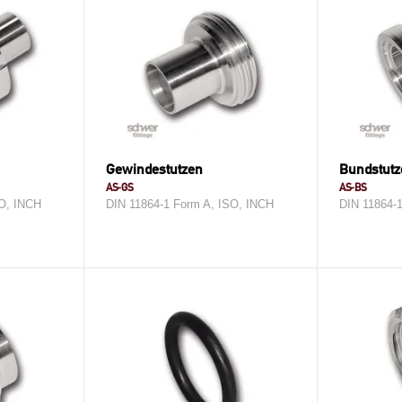
Gewindestutzen
Bundstutz
AS-GS
AS-BS
SO, INCH
DIN 11864-1 Form A, ISO, INCH
DIN 11864-