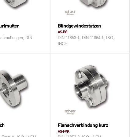
rfmutter
Blindgewindestutzen
AS-BG
schraubungen, DIN
DIN 11853-1, DIN 11864-1, ISO,
INCH
ch
Flanschverbindung kurz
AS-FVK