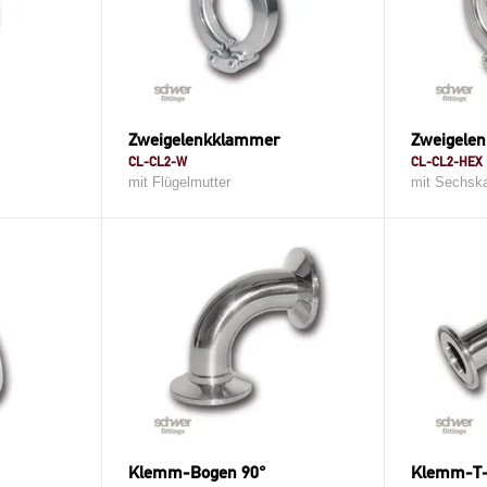
Zweigelenkklammer
Zweigele
CL-CL2-W
CL-CL2-HEX
mit Flügelmutter
mit Sechska
h
Klemm-Bogen 90°
Klemm-T-