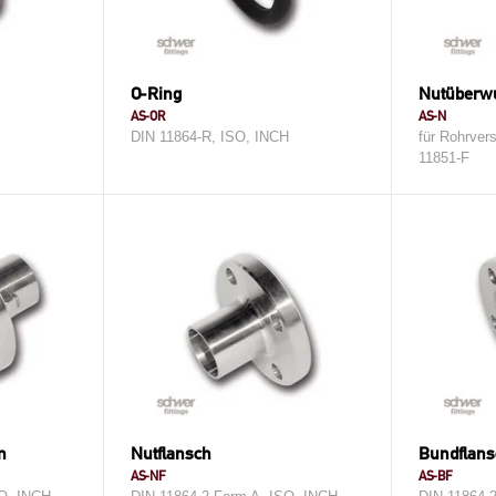
O-Ring
Nutüberwu
AS-OR
AS-N
H
DIN 11864-R, ISO, INCH
für Rohrver
11851-F
n
Nutflansch
Bundflans
AS-NF
AS-BF