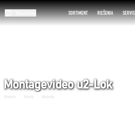
SORTIMENT
RIEŠENIA
SERVIS
Slovensky
Montagevideo u2-Lok
Domov
Servis
Návody