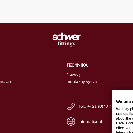
TECHNIKA
Návody
rmácie
montážny výcvik
We use 
Tel.: +421 (0)43 400 75 77
We may pla
personalis
about the 
International
Data is co
effectiven
informati