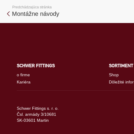
Predchádzajúca stránka
Montážne návody
SCHWER FITTINGS
SORTIMENT
o firme
Shop
Kariéra
Dôležité info
Schwer Fittings s. r. o.
Čsl. armády 3/10681
SK-03601 Martin