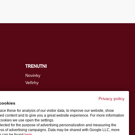
TRENUTNI
Novinky
Veľtrhy
Privacy policy
cookies
info.sk@schwer.com
ce these for analysis of our visitor data, to improve our website, show
ed content and to give you a great website experience. For more information
cookies we use open the settings.
Kontaktná osoba
llected for the purpose of advertising personalization and measuring the
ess of advertising campaigns. Data may be shared with Google LLC, more
on can be found
here
.