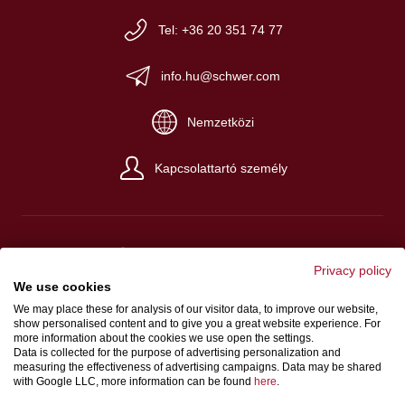
Tel: +36 20 351 74 77
info.hu@schwer.com
Nemzetközi
Kapcsolattartó személy
Privacy policy
Impresszum
We use cookies
We may place these for analysis of our visitor data, to improve our website,
ÁSZF
show personalised content and to give you a great website experience. For
Adatvédelem
more information about the cookies we use open the settings.
Data is collected for the purpose of advertising personalization and
measuring the effectiveness of advertising campaigns. Data may be shared
with Google LLC, more information can be found
here
.