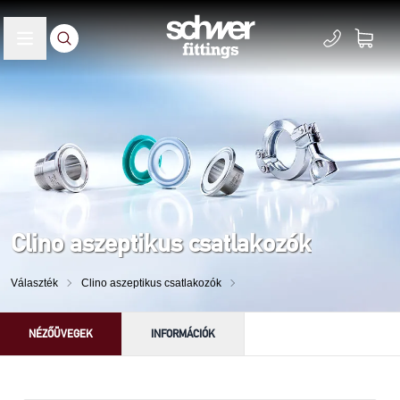
Clino aszeptikus csatlakozók
Választék
Clino aszeptikus csatlakozók
NÉZŐÜVEGEK
INFORMÁCIÓK