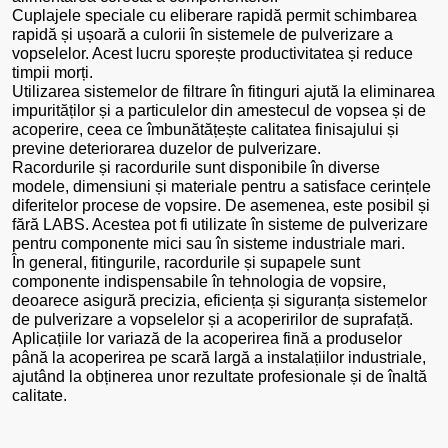
Cuplajele speciale cu eliberare rapidă permit schimbarea
rapidă și ușoară a culorii în sistemele de pulverizare a
vopselelor. Acest lucru sporește productivitatea și reduce
timpii morți.
Utilizarea sistemelor de filtrare în fitinguri ajută la eliminarea
impurităților și a particulelor din amestecul de vopsea și de
acoperire, ceea ce îmbunătățește calitatea finisajului și
previne deteriorarea duzelor de pulverizare.
Racordurile și racordurile sunt disponibile în diverse
modele, dimensiuni și materiale pentru a satisface cerințele
diferitelor procese de vopsire. De asemenea, este posibil și
fără LABS. Acestea pot fi utilizate în sisteme de pulverizare
pentru componente mici sau în sisteme industriale mari.
În general, fitingurile, racordurile și supapele sunt
componente indispensabile în tehnologia de vopsire,
deoarece asigură precizia, eficiența și siguranța sistemelor
de pulverizare a vopselelor și a acoperirilor de suprafață.
Aplicațiile lor variază de la acoperirea fină a produselor
până la acoperirea pe scară largă a instalațiilor industriale,
ajutând la obținerea unor rezultate profesionale și de înaltă
calitate.