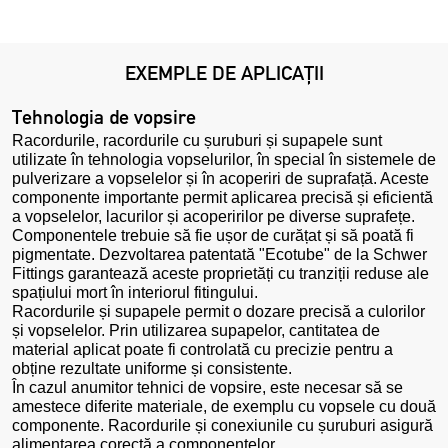
EXEMPLE DE APLICAȚII
Tehnologia de vopsire
Racordurile, racordurile cu șuruburi și supapele sunt
utilizate în tehnologia vopselurilor, în special în sistemele de
pulverizare a vopselelor și în acoperiri de suprafață. Aceste
componente importante permit aplicarea precisă și eficientă
a vopselelor, lacurilor și acoperirilor pe diverse suprafețe.
Componentele trebuie să fie ușor de curățat și să poată fi
pigmentate. Dezvoltarea patentată "Ecotube" de la Schwer
Fittings garantează aceste proprietăți cu tranziții reduse ale
spațiului mort în interiorul fitingului.
Racordurile și supapele permit o dozare precisă a culorilor
și vopselelor. Prin utilizarea supapelor, cantitatea de
material aplicat poate fi controlată cu precizie pentru a
obține rezultate uniforme și consistente.
În cazul anumitor tehnici de vopsire, este necesar să se
amestece diferite materiale, de exemplu cu vopsele cu două
componente. Racordurile și conexiunile cu șuruburi asigură
alimentarea corectă a componentelor.