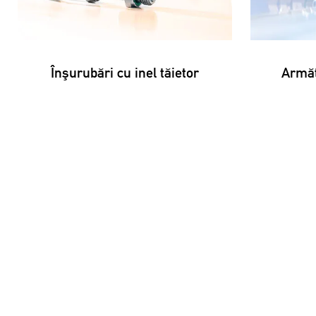
Înşurubări cu inel tăietor
Armătu