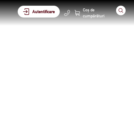
Coș de
Autentificare
cumpărături