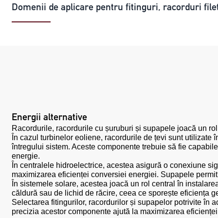
Domenii de aplicare pentru fitinguri, racorduri file
Energii alternative
Racordurile, racordurile cu șuruburi și supapele joacă un rol i
În cazul turbinelor eoliene, racordurile de țevi sunt utilizate
întregului sistem. Aceste componente trebuie să fie capabile s
energie.
În centralele hidroelectrice, acestea asigură o conexiune sig
maximizarea eficienței conversiei energiei. Supapele permit c
În sistemele solare, acestea joacă un rol central în instalarea
căldură sau de lichid de răcire, ceea ce sporește eficiența g
Selectarea fitingurilor, racordurilor și supapelor potrivite în 
precizia acestor componente ajută la maximizarea eficienței 