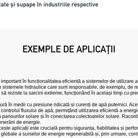
tate și supape în industriile respective
EXEMPLE DE APLICAȚII
mportant în funcționalitatea eficientă a sistemelor de utilizare a 
 în sistemele hidraulice care sunt responsabile, de exemplu, de re
ă reziste la sarcini extreme, funcționând în același timp cu preci
ură în medii cu presiune ridicată și curenți de apă puternici. Ac
ontrolul fluxului de apă, permițând utilizarea eficientă a energie
 panourilor solare și în conectarea colectoarelor solare. Racorduri
enerării de energie.
aceste aplicații este crucială pentru siguranța, fiabilitatea și per
globale a surselor de energie regenerabilă și, prin urmare, cont