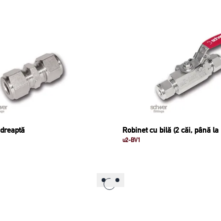
dreaptă
Robinet cu bilă (2 căi, până la
u2-BV1