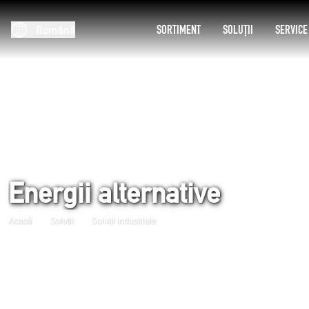
SORTIMENT
SOLUȚII
SERVICE
Română
Energii alternative
Acasă
Soluții
Soluții industriale