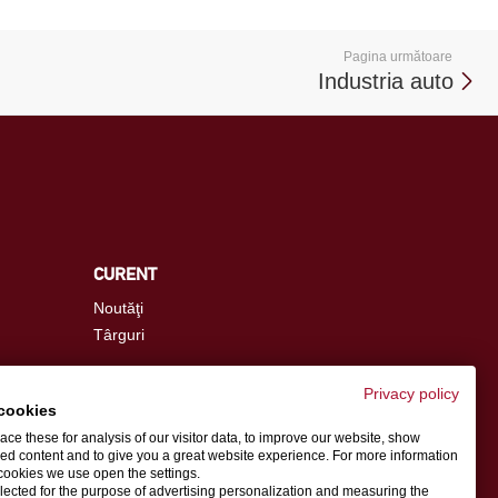
Pagina următoare
Industria auto
CURENT
Noutăţi
Târguri
Privacy policy
cookies
info.ro@schwer.com
ce these for analysis of our visitor data, to improve our website, show
ed content and to give you a great website experience. For more information
cookies we use open the settings.
Persoana de contact
llected for the purpose of advertising personalization and measuring the