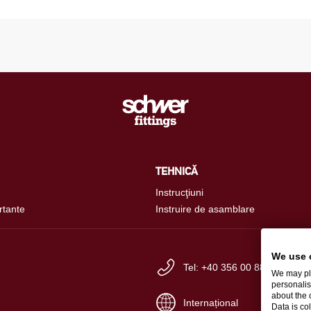
TEHNICĂ
Instrucţiuni
rtante
Instruire de asamblare
We use 
Tel: +40 356 00 88 80
We may pla
personalis
about the 
Internațional
Data is co