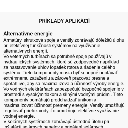
PRÍKLADY APLIKÁCIÍ
Alternatívne energie
Armatúry, skrutkové spoje a ventily zohrávajú dôležitú úlohu
pri efektívnej funkčnosti systémov na využívanie
alternatívnych energií.
Vo veterných turbínach sa potrubné spoje používajú v
hydraulických systémoch, ktoré sú zodpovedné napríklad
za nastavovanie uhlov lopatiek rotora a riadenie celého
systému. Tieto komponenty musia byť schopné odolávať
extrémnemu zaťaženiu a zároveň pracovať presne a
spoľahlivo, aby sa maximalizovala účinnosť výroby energie.
Vo vodných elektrárňach zabezpečujú bezpečné spojenie v
prostredí s vysokým tlakom a silnými vodnými prúdmi. Tieto
komponenty pomáhajú predchádzať únikom a
maximalizovať účinnosť premeny energie. Ventily umožňujú
regulovať prietok vody, čo umožňuje efektívne využívanie
vodnej energie.
V solárnych systémoch zohrávajú ústrednú úlohu pri
inštalácii solárnych panelov a pripájaní solárnych