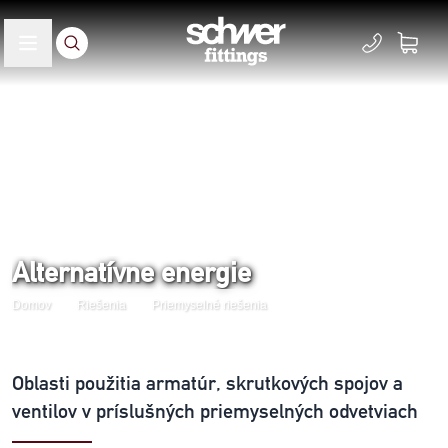
Alternatívne energie
Domov
Riešenia
Priemyselné riešenia
Oblasti použitia armatúr, skrutkových spojov a
ventilov v príslušných priemyselných odvetviach