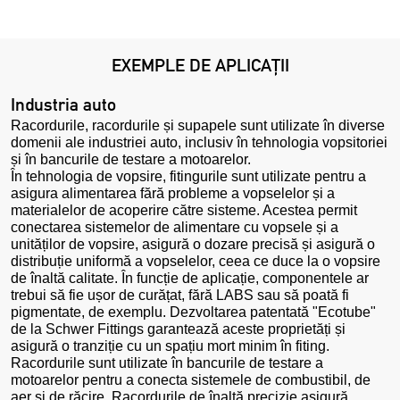
EXEMPLE DE APLICAȚII
Industria auto
Racordurile, racordurile și supapele sunt utilizate în diverse
domenii ale industriei auto, inclusiv în tehnologia vopsitoriei
și în bancurile de testare a motoarelor.
În tehnologia de vopsire, fitingurile sunt utilizate pentru a
asigura alimentarea fără probleme a vopselelor și a
materialelor de acoperire către sisteme. Acestea permit
conectarea sistemelor de alimentare cu vopsele și a
unităților de vopsire, asigură o dozare precisă și asigură o
distribuție uniformă a vopselelor, ceea ce duce la o vopsire
de înaltă calitate. În funcție de aplicație, componentele ar
trebui să fie ușor de curățat, fără LABS sau să poată fi
pigmentate, de exemplu. Dezvoltarea patentată "Ecotube"
de la Schwer Fittings garantează aceste proprietăți și
asigură o tranziție cu un spațiu mort minim în fiting.
Racordurile sunt utilizate în bancurile de testare a
motoarelor pentru a conecta sistemele de combustibil, de
aer și de răcire. Racordurile de înaltă precizie asigură