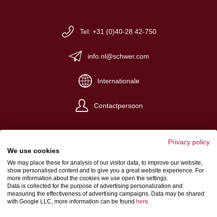
Tel: +31 (0)40-28 42-750
info.nl@schwer.com
Internationale
Contactpersoon
Privacy policy
We use cookies
We may place these for analysis of our visitor data, to improve our website,
Impressum
show personalised content and to give you a great website experience. For
more information about the cookies we use open the settings.
Algemene verkoop- en levervoorwaarden
Data is collected for the purpose of advertising personalization and
measuring the effectiveness of advertising campaigns. Data may be shared
Gegevensbeschermingsbepalingen
with Google LLC, more information can be found
here
.