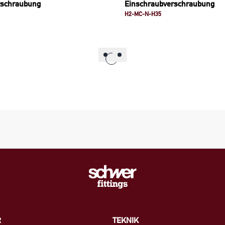
rschraubung
Einschraubverschraubung
H2-MC-N-H35
R
TEKNIK