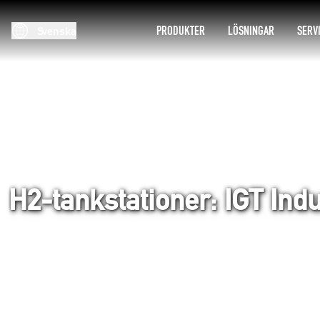
PRODUKTER
LÖSNINGAR
SERV
Svenska
H2-tankstationer: IGT Indu
Hem
Lösningar
Applikationsvideor