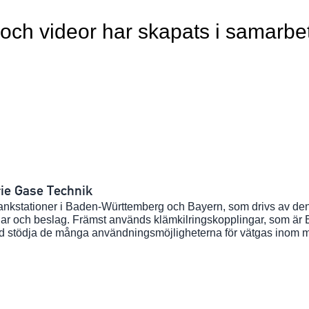
ch videor har skapats i samarbe
rie Gase Technik
tankstationer i Baden-Württemberg och Bayern, som drivs av den
gar och beslag. Främst används klämkilringskopplingar, som ä
med stödja de många användningsmöjligheterna för vätgas inom 