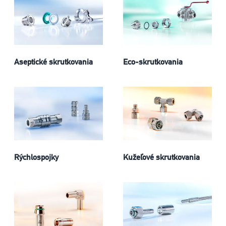
Aseptické skrutkovania
Eco-skrutkovania
Rýchlospojky
Kužeľové skrutkovania