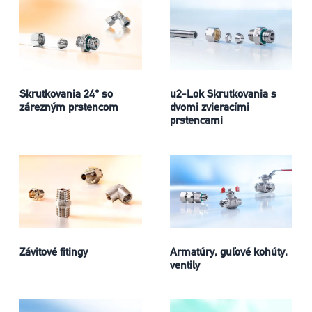
Skrutkovania 24° so
u2-Lok Skrutkovania s
zárezným prstencom
dvomi zvieracími
prstencami
Závitové fitingy
Armatúry, guľové kohúty,
ventily