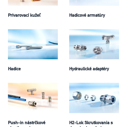
Privarovací kužeľ
Hadicové armatúry
Hadice
Hydraulické adaptéry
Push-in nástrčkové
H2-Lok Skrutkovania s