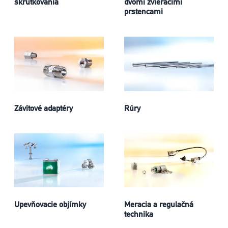
skrutkovania
dvomi zvieracími
prstencami
Závitové adaptéry
Rúry
Upevňovacie objímky
Meracia a regulačná
technika