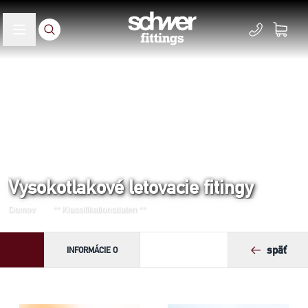
Vysokotlakové letovacie fitingy
Domov
** Klassifikationsdaten **
späť
INFORMÁCIE O