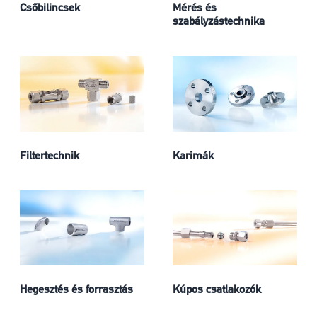
Csőbilincsek
Mérés és
szabályzástechnika
Filtertechnik
Karimák
Hegesztés és forrasztás
Kúpos csatlakozók