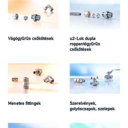
Vágógyűrűs csőkötések
u2-Lok dupla
roppantógyűrűs
csőkötések
Menetes fittingek
Szerelvények,
golyóscsapok, szelepek