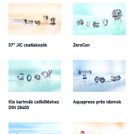
37° JIC csatlakozók
ZeroCon
Kis karimák csőkötéshez
Aquapress prés idomok
DIN 28403