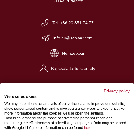
H-1143 Budapest
Tel: +36 20 351 74 77
info.hu@schwer.com
Nemzetközi
Kapcsolattartó személy
Privacy policy
We use cookies
We may place these for analysis of our visitor data, to improve our website,
Impresszum
show personalised content and to give you a great website experience. For
more information about the cookies we use open the settings.
ÁSZF
Data is collected for the purpose of advertising personalization and
measuring the effectiveness of advertising campaigns. Data may be shared
Adatvédelem
with Google LLC, more information can be found
here
.