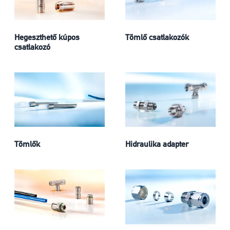
Hegeszthető kúpos
Tömlő csatlakozók
csatlakozó
Tömlők
Hidraulika adapter