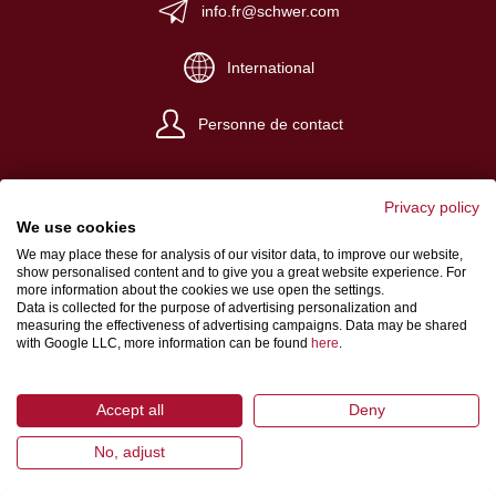
info.fr@schwer.com
International
Personne de contact
Privacy policy
We use cookies
We may place these for analysis of our visitor data, to improve our website,
Impressum
show personalised content and to give you a great website experience. For
more information about the cookies we use open the settings.
Conditions de vente et de livraison
Data is collected for the purpose of advertising personalization and
measuring the effectiveness of advertising campaigns. Data may be shared
Protection des données
with Google LLC, more information can be found
here
.
Accept all
Deny
No, adjust
© 2026 Schwer Fittings