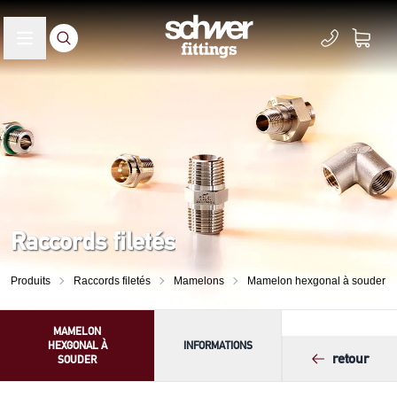
Raccords filetés
Produits
Raccords filetés
Mamelons
Mamelon hexgonal à souder
MAMELON
HEXGONAL À
INFORMATIONS
retour
SOUDER