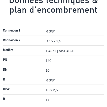
Données techniques &
plan d'encombrement
Connexion 1
R 3/8"
Connexion 2
D 15 x 2,5
Matière
1.4571 | AISI 316Ti
PN
140
DN
10
R
R 3/8"
DxW
15 x 2,5
B
17