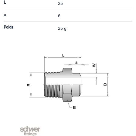
L
25
a
6
Poids
25 g