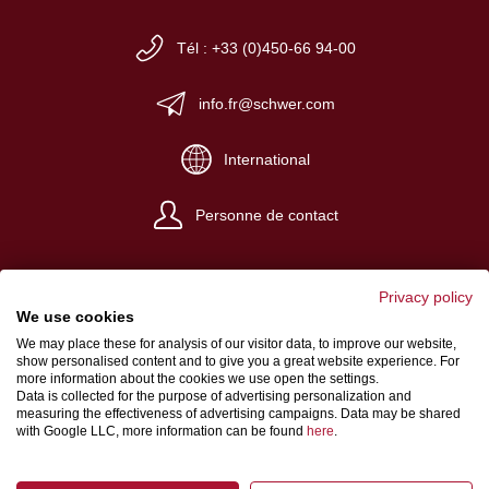
Tél : +33 (0)450-66 94-00
info.fr@schwer.com
International
Personne de contact
Privacy policy
We use cookies
We may place these for analysis of our visitor data, to improve our website,
Impressum
show personalised content and to give you a great website experience. For
more information about the cookies we use open the settings.
Conditions de vente et de livraison
Data is collected for the purpose of advertising personalization and
measuring the effectiveness of advertising campaigns. Data may be shared
Protection des données
with Google LLC, more information can be found
here
.