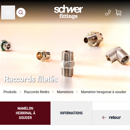
Raccords filetés
Produits
Raccords filetés
Mamelons
Mamelon hexgonal à souder
MAMELON
HEXGONAL À
INFORMATIONS
retour
SOUDER