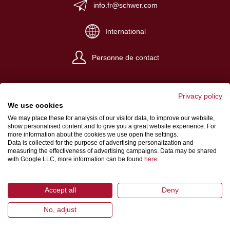
info.fr@schwer.com
International
Personne de contact
Privacy policy
We use cookies
We may place these for analysis of our visitor data, to improve our website,
Impressum
show personalised content and to give you a great website experience. For
more information about the cookies we use open the settings.
Conditions de vente et de livraison
Data is collected for the purpose of advertising personalization and
measuring the effectiveness of advertising campaigns. Data may be shared
Protection des données
with Google LLC, more information can be found
here
.
Accept all
Deny
No, adjust
© 2026 Schwer Fittings