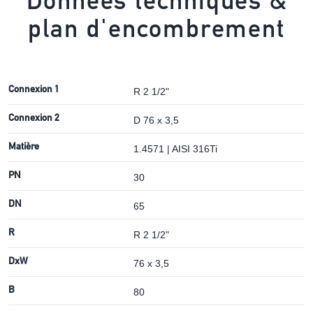
Données techniques &
plan d'encombrement
Connexion 1
R 2 1/2"
Connexion 2
D 76 x 3,5
Matière
1.4571 | AISI 316Ti
PN
30
DN
65
R
R 2 1/2"
DxW
76 x 3,5
B
80