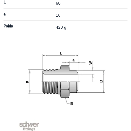
L
60
a
16
Poids
423 g