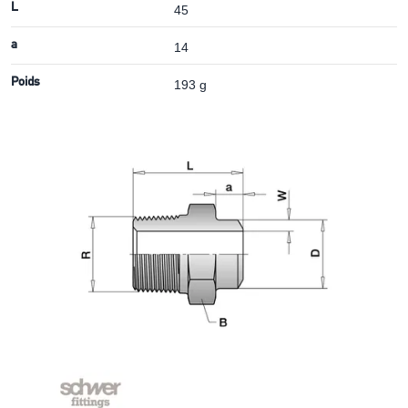
L
45
a
14
Poids
193 g