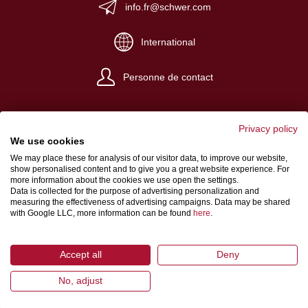
info.fr@schwer.com
International
Personne de contact
Privacy policy
We use cookies
We may place these for analysis of our visitor data, to improve our website,
Impressum
show personalised content and to give you a great website experience. For
more information about the cookies we use open the settings.
Conditions de vente et de livraison
Data is collected for the purpose of advertising personalization and
measuring the effectiveness of advertising campaigns. Data may be shared
Protection des données
with Google LLC, more information can be found
here
.
Accept all
Deny
No, adjust
© 2026 Schwer Fittings