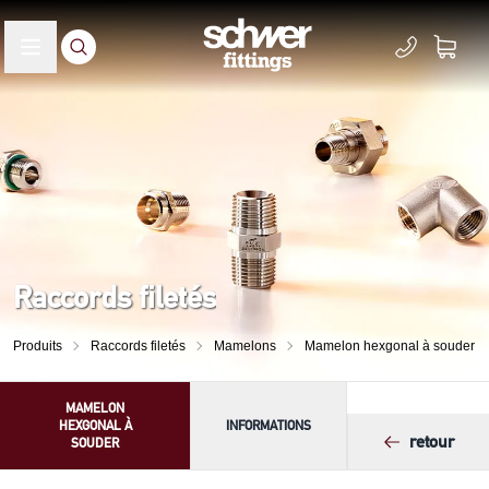
Raccords filetés
Produits
Raccords filetés
Mamelons
Mamelon hexgonal à souder
MAMELON
HEXGONAL À
INFORMATIONS
retour
SOUDER