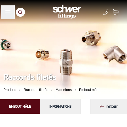
Raccords filetés
Produits
Raccords filetés
Mamelons
Embout mâle
retour
EMBOUT MÂLE
INFORMATIONS