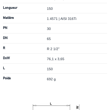
Longueur
150
Matière
1.4571 | AISI 316Ti
PN
30
DN
65
R
R 2 1/2"
DxW
76,1 x 3,65
L
150
Poids
692 g