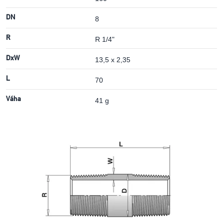
DN
8
R
R 1/4"
DxW
13,5 x 2,35
L
70
Váha
41 g