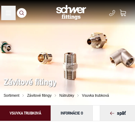
Závitové fitingy
Sortiment
Závitové fitingy
Nátrubky
Vsuvka trubková
späť
VSUVKA TRUBKOVÁ
INFORMÁCIE O