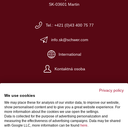
SK-03601 Martin
Tel.: +421 (0)43 400 75 77
info.sk@schwer.com
International
Kontaktná osoba
Privacy policy
We use cookies
We may place these for analysis of our visitor data, to improve our website,
Impresum
show personalised content and to give you a great website experience. For
more information about the cookies we use open the settings.
Obchodné a dodacie podmienky
Data is collected for the purpose of advertising personalization and
measuring the effectiveness of advertising campaigns. Data may be shared
Ochrana osobných údajov
with Google LLC, more information can be found
here
.