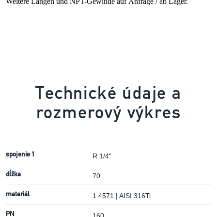
Weitere Längen und NPT-Gewinde auf Anfrage / ab Lager.
Technické údaje a
rozmerový výkres
spojenie 1
R 1/4"
dĺžka
70
materiál
1.4571 | AISI 316Ti
PN
160