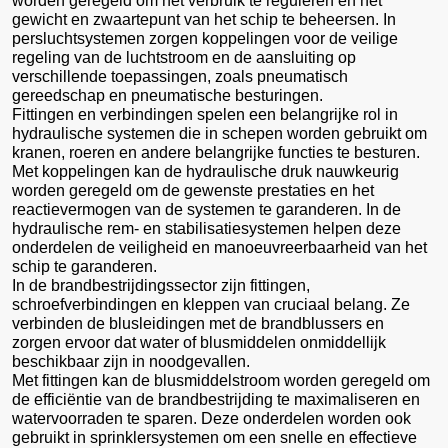
worden geregeld om het verbruik te reguleren en het
gewicht en zwaartepunt van het schip te beheersen. In
persluchtsystemen zorgen koppelingen voor de veilige
regeling van de luchtstroom en de aansluiting op
verschillende toepassingen, zoals pneumatisch
gereedschap en pneumatische besturingen.
Fittingen en verbindingen spelen een belangrijke rol in
hydraulische systemen die in schepen worden gebruikt om
kranen, roeren en andere belangrijke functies te besturen.
Met koppelingen kan de hydraulische druk nauwkeurig
worden geregeld om de gewenste prestaties en het
reactievermogen van de systemen te garanderen. In de
hydraulische rem- en stabilisatiesystemen helpen deze
onderdelen de veiligheid en manoeuvreerbaarheid van het
schip te garanderen.
In de brandbestrijdingssector zijn fittingen,
schroefverbindingen en kleppen van cruciaal belang. Ze
verbinden de blusleidingen met de brandblussers en
zorgen ervoor dat water of blusmiddelen onmiddellijk
beschikbaar zijn in noodgevallen.
Met fittingen kan de blusmiddelstroom worden geregeld om
de efficiëntie van de brandbestrijding te maximaliseren en
watervoorraden te sparen. Deze onderdelen worden ook
gebruikt in sprinklersystemen om een snelle en effectieve