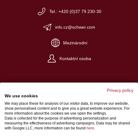
Tel.: +420 (0)37 79 230-30
info.cz@schwer.com
Mezinárodní
Kontaktní osoba
Privacy policy
We use cookies
Impresum
We may place these for analysis of our visitor data, to improve our website,
Platební a dodací podmínky
show personalised content and to give you a great website experience. For
more information about the cookies we use open the settings.
Ochrana údajů
Data is collected for the purpose of advertising personalization and
measuring the effectiveness of advertising campaigns. Data may be shared
zákon o ochraně oznamovatelů
with Google LLC, more information can be found
here
.