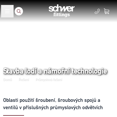
Stavba lodí a námořní technologie
Domů
Řešení
Průmyslová řešení
Oblasti použití šroubení, šroubových spojů a
ventilů v příslušných průmyslových odvětvích