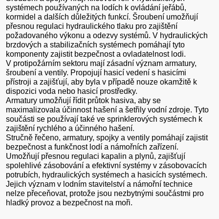
systémech používaných na lodích k ovládání jeřábů,
kormidel a dalších důležitých funkcí. Šroubení umožňují
přesnou regulaci hydraulického tlaku pro zajištění
požadovaného výkonu a odezvy systémů. V hydraulických
brzdových a stabilizačních systémech pomáhají tyto
komponenty zajistit bezpečnost a ovladatelnost lodi.
V protipožárním sektoru mají zásadní význam armatury,
šroubení a ventily. Propojují hasicí vedení s hasicími
přístroji a zajišťují, aby byla v případě nouze okamžitě k
dispozici voda nebo hasicí prostředky.
Armatury umožňují řídit průtok hasiva, aby se
maximalizovala účinnost hašení a šetřily vodní zdroje. Tyto
součásti se používají také ve sprinklerových systémech k
zajištění rychlého a účinného hašení.
Stručně řečeno, armatury, spojky a ventily pomáhají zajistit
bezpečnost a funkčnost lodí a námořních zařízení.
Umožňují přesnou regulaci kapalin a plynů, zajišťují
spolehlivé zásobování a efektivní systémy v zásobovacích
potrubích, hydraulických systémech a hasicích systémech.
Jejich význam v lodním stavitelství a námořní technice
nelze přeceňovat, protože jsou nezbytnými součástmi pro
hladký provoz a bezpečnost na moři.