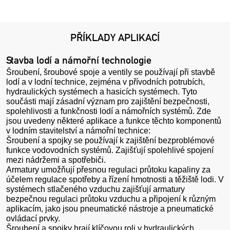
PŘÍKLADY APLIKACÍ
Stavba lodí a námořní technologie
Šroubení, šroubové spoje a ventily se používají při stavbě
lodí a v lodní technice, zejména v přívodních potrubích,
hydraulických systémech a hasicích systémech. Tyto
součásti mají zásadní význam pro zajištění bezpečnosti,
spolehlivosti a funkčnosti lodí a námořních systémů. Zde
jsou uvedeny některé aplikace a funkce těchto komponentů
v lodním stavitelství a námořní technice:
Šroubení a spojky se používají k zajištění bezproblémové
funkce vodovodních systémů. Zajišťují spolehlivé spojení
mezi nádržemi a spotřebiči.
Armatury umožňují přesnou regulaci průtoku kapaliny za
účelem regulace spotřeby a řízení hmotnosti a těžiště lodi. V
systémech stlačeného vzduchu zajišťují armatury
bezpečnou regulaci průtoku vzduchu a připojení k různým
aplikacím, jako jsou pneumatické nástroje a pneumatické
ovládací prvky.
Šroubení a spojky hrají klíčovou roli v hydraulických