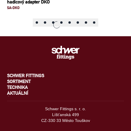
hadicový adapter DKO
SA-DKO
SCHWER FITTINGS
SORTIMENT
TECHNIKA
AKTUÁLNÍ
Schwer Fittings s. r. o.
Líšt’anská 499
CZ-330 33 Město Touškov