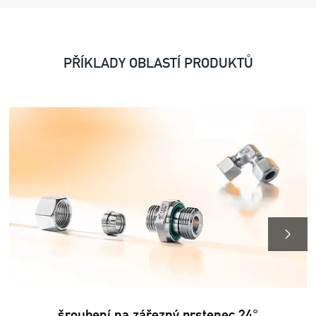
PŘÍKLADY OBLASTÍ PRODUKTŮ
šroubení na zářezný prstenec 24°