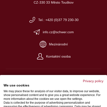
CZ-330 33 Město Touškov
Tel.: +420 (0)37 79 230-30
info.cz@schwer.com
Mezinárodní
Kontaktní osoba
Privacy policy
We use cookies
Impresum
We may place these for analysis of our visitor data, to improve our website,
Platební a dodací podmínky
show personalised content and to give you a great website experience. For
more information about the cookies we use open the settings.
Ochrana údajů
Data is collected for the purpose of advertising personalization and
measuring the effectiveness of advertising campaigns. Data may be shared