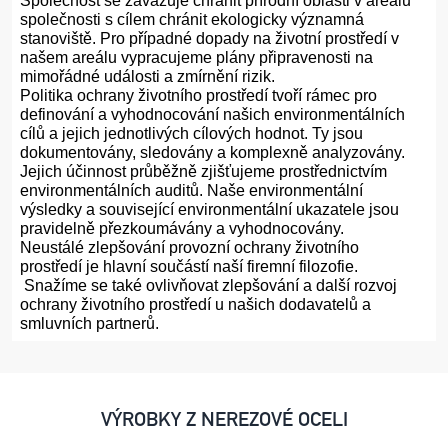
Společnost se zavazuje chránit přírodní oblasti v areálu
společnosti s cílem chránit ekologicky významná
stanoviště. Pro případné dopady na životní prostředí v
našem areálu vypracujeme plány připravenosti na
mimořádné události a zmírnění rizik.
Politika ochrany životního prostředí tvoří rámec pro
definování a vyhodnocování našich environmentálních
cílů a jejich jednotlivých cílových hodnot. Ty jsou
dokumentovány, sledovány a komplexně analyzovány.
Jejich účinnost průběžně zjišťujeme prostřednictvím
environmentálních auditů. Naše environmentální
výsledky a související environmentální ukazatele jsou
pravidelně přezkoumávány a vyhodnocovány.
Neustálé zlepšování provozní ochrany životního
prostředí je hlavní součástí naší firemní filozofie.
Snažíme se také ovlivňovat zlepšování a další rozvoj
ochrany životního prostředí u našich dodavatelů a
smluvních partnerů.
VÝROBKY Z NEREZOVÉ OCELI