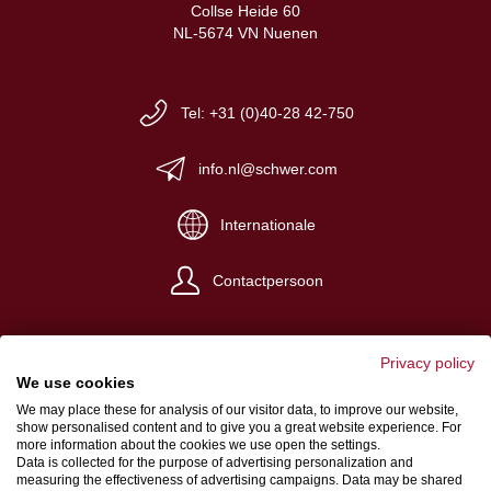
Collse Heide 60
NL-5674 VN Nuenen
Tel: +31 (0)40-28 42-750
info.nl@schwer.com
Internationale
Contactpersoon
Privacy policy
We use cookies
We may place these for analysis of our visitor data, to improve our website,
Impressum
show personalised content and to give you a great website experience. For
more information about the cookies we use open the settings.
Algemene verkoop- en levervoorwaarden
Data is collected for the purpose of advertising personalization and
measuring the effectiveness of advertising campaigns. Data may be shared
Gegevensbeschermingsbepalingen