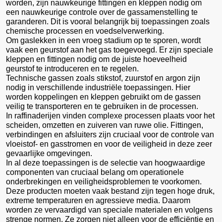
worden, zijn nauwkeurige fittingen en kleppen nodig om
een nauwkeurige controle over de gassamenstelling te
garanderen. Dit is vooral belangrijk bij toepassingen zoals
chemische processen en voedselverwerking.
Om gaslekken in een vroeg stadium op te sporen, wordt
vaak een geurstof aan het gas toegevoegd. Er zijn speciale
kleppen en fittingen nodig om de juiste hoeveelheid
geurstof te introduceren en te regelen.
Technische gassen zoals stikstof, zuurstof en argon zijn
nodig in verschillende industriële toepassingen. Hier
worden koppelingen en kleppen gebruikt om de gassen
veilig te transporteren en te gebruiken in de processen.
In raffinaderijen vinden complexe processen plaats voor het
scheiden, omzetten en zuiveren van ruwe olie. Fittingen,
verbindingen en afsluiters zijn cruciaal voor de controle van
vloeistof- en gasstromen en voor de veiligheid in deze zeer
gevaarlijke omgevingen.
In al deze toepassingen is de selectie van hoogwaardige
componenten van cruciaal belang om operationele
onderbrekingen en veiligheidsproblemen te voorkomen.
Deze producten moeten vaak bestand zijn tegen hoge druk,
extreme temperaturen en agressieve media. Daarom
worden ze vervaardigd van speciale materialen en volgens
strenge normen. Ze zorgen niet alleen voor de efficiëntie en