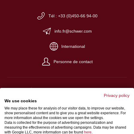
Tél : +33 (0)450-66 94-00
info.fr@schwer.com
International
Personne de contact
Privacy policy
Impressum
We use cookies
We may place these for analysis of our visitor data, to improve our website,
Conditions de vente et de livraison
show personalised content and to give you a great website experience. For
Protection des données
more information about the cookies we use open the settings.
Data is collected for the purpose of advertising personalization and
measuring the effectiveness of advertising campaigns. Data may be shared
with Google LLC, more information can be found
here
.