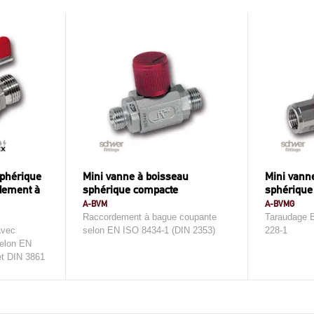
sphérique
Mini vanne à boisseau
Mini vann
rdement à
sphérique compacte
sphérique
A-BVM
A-BVMG
Raccordement à bague coupante
Taraudage 
avec
selon EN ISO 8434-1 (DIN 2353)
228-1
selon EN
et DIN 3861