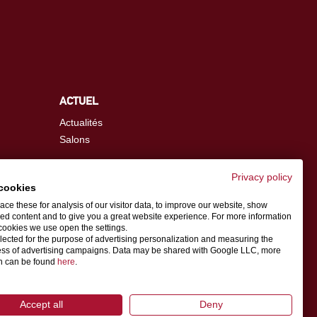
ACTUEL
Actualités
Salons
Privacy policy
cookies
info.fr@schwer.com
ce these for analysis of our visitor data, to improve our website, show
ed content and to give you a great website experience. For more information
cookies we use open the settings.
Personne de contact
llected for the purpose of advertising personalization and measuring the
ess of advertising campaigns. Data may be shared with Google LLC, more
on can be found
here
.
Accept all
Deny