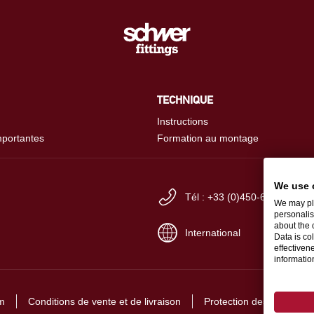
TECHNIQUE
Instructions
mportantes
Formation au montage
We use 
Tél : +33 (0)450-66 94-00
We may pla
personalis
about the 
International
Data is co
effectiven
informati
m
Conditions de vente et de livraison
Protection des données