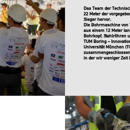
Das Team der Technisch
22 Meter der vorgegeben
Sieger hervor.
Die Bohrmaschine von T
aus einem 12 Meter la
Bohrkopf, Stahlröhren u
TUM Boring – Innovation
Universität München (T
zusammengeschlossen h
in der wir weniger Zei