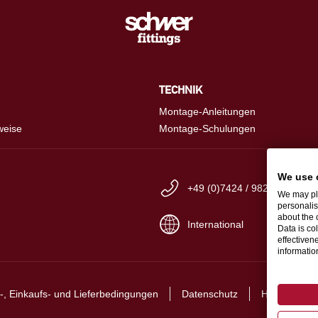
TECHNIK
Montage-Anleitungen
weise
Montage-Schulungen
We use 
+49 (0)7424 / 9825-0
We may pla
personalis
about the 
International
Data is co
effectiven
informati
-, Einkaufs- und Lieferbedingungen
Datenschutz
Hinweisgebe