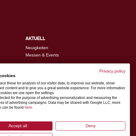
AKTUELL
Neuigkeiten
Messen & Events
Privacy policy
cookies
info@schwer.com
ce these for analysis of our visitor data, to improve our website, show
ed content and to give you a great website experience. For more information
cookies we use open the settings.
Ansprechpartner
llected for the purpose of advertising personalization and measuring the
ess of advertising campaigns. Data may be shared with Google LLC, more
on can be found
here
.
rschutzgesetz
Accept all
Deny