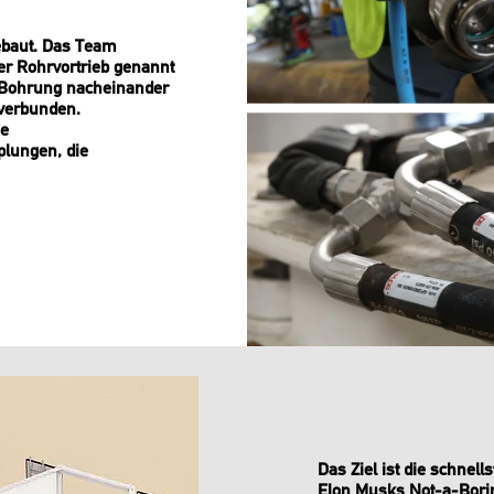
gebaut. Das Team
der Rohrvortrieb genannt
r Bohrung nacheinander
 verbunden.
ie
lungen, die
Das Ziel ist die schnel
Elon Musks Not-a-Bori