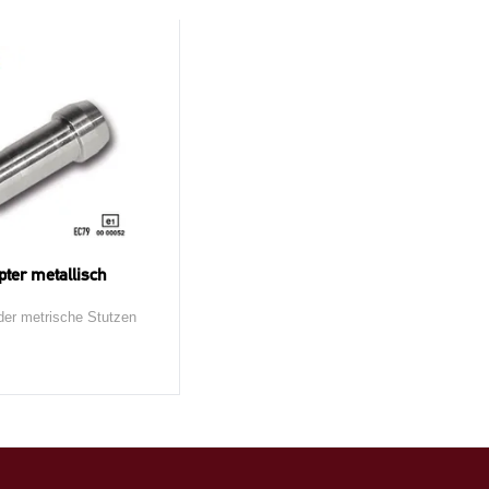
ter metallisch
oder metrische Stutzen