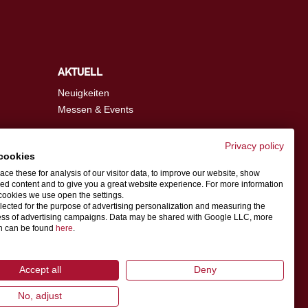
AKTUELL
Neuigkeiten
Messen & Events
Privacy policy
cookies
info@schwer.com
ce these for analysis of our visitor data, to improve our website, show
ed content and to give you a great website experience. For more information
cookies we use open the settings.
Ansprechpartner
llected for the purpose of advertising personalization and measuring the
ess of advertising campaigns. Data may be shared with Google LLC, more
on can be found
here
.
rschutzgesetz
Accept all
Deny
No, adjust