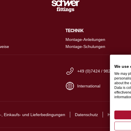
TECHNIK
Montage-Anleitungen
weise
Montage-Schulungen
We use 
+49 (0)7424 / 9825-0
We may pla
personalis
about the 
International
Data is co
effectiven
informati
-, Einkaufs- und Lieferbedingungen
Datenschutz
Hinweisgebe