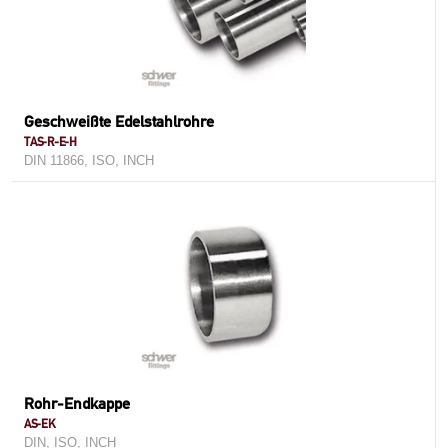
Geschweißte Edelstahlrohre
TAS-R-E-H
DIN 11866, ISO, INCH
Rohr-Endkappe
AS-EK
DIN, ISO, INCH