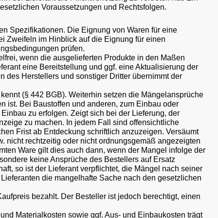
gesetzlichen Voraussetzungen und Rechtsfolgen.
en Spezifikationen. Die Eignung von Waren für eine
 Zweifeln im Hinblick auf die Eignung für einen
ungsbedingungen prüfen.
elfrei, wenn die ausgelieferten Produkte in den Maßen
erant eine Bereitstellung und ggf. eine Aktualisierung der
en des Herstellers und sonstiger Dritter übernimmt der
icht kennt (§ 442 BGB). Weiterhin setzen die Mängelansprüche
n ist. Bei Baustoffen und anderen, zum Einbau oder
inbau zu erfolgen. Zeigt sich bei der Lieferung, der
nzeige zu machen. In jedem Fall sind offensichtliche
chen Frist ab Entdeckung schriftlich anzuzeigen. Versäumt
w. nicht rechtzeitig oder nicht ordnungsgemäß angezeigten
mten Ware gilt dies auch dann, wenn der Mangel infolge der
esondere keine Ansprüche des Bestellers auf Ersatz
, so ist der Lieferant verpflichtet, die Mängel nach seiner
m Lieferanten die mangelhafte Sache nach den gesetzlichen
ufpreis bezahlt. Der Besteller ist jedoch berechtigt, einen
und Materialkosten sowie ggf. Aus- und Einbaukosten trägt