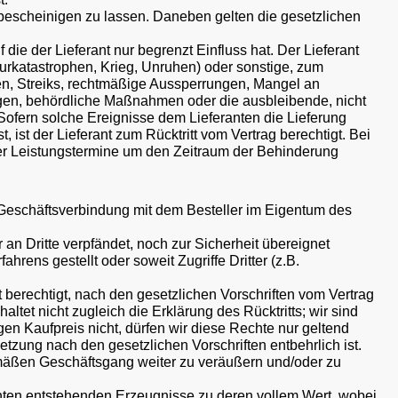
bescheinigen zu lassen. Daneben gelten die gesetzlichen
die der Lieferant nur begrenzt Einfluss hat. Der Lieferant
turkatastrophen, Krieg, Unruhen) oder sonstige, zum
gen, Streiks, rechtmäßige Aussperrungen, Mangel an
gen, behördliche Maßnahmen oder die ausbleibende, nicht
t. Sofern solche Ereignisse dem Lieferanten die Lieferung
st der Lieferant zum Rücktritt vom Vertrag berechtigt. Bei
oder Leistungstermine um den Zeitraum der Behinderung
n Geschäftsverbindung mit dem Besteller im Eigentum des
n Dritte verpfändet, noch zur Sicherheit übereignet
hrens gestellt oder soweit Zugriffe Dritter (z.B.
t berechtigt, nach den gesetzlichen Vorschriften vom Vertrag
t nicht zugleich die Erklärung des Rücktritts; wir sind
gen Kaufpreis nicht, dürfen wir diese Rechte nur geltend
tzung nach den gesetzlichen Vorschriften entbehrlich ist.
gemäßen Geschäftsgang weiter zu veräußern und/oder zu
anten entstehenden Erzeugnisse zu deren vollem Wert, wobei