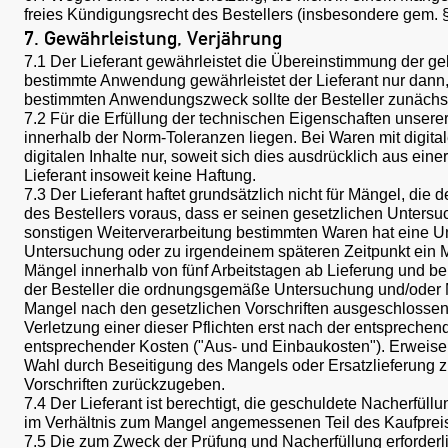
freies Kündigungsrecht des Bestellers (insbesondere gem.
7. Gewährleistung, Verjährung
7.1 Der Lieferant gewährleistet die Übereinstimmung der g
bestimmte Anwendung gewährleistet der Lieferant nur dann, 
bestimmten Anwendungszweck sollte der Besteller zunächs
7.2 Für die Erfüllung der technischen Eigenschaften unsere
innerhalb der Norm-Toleranzen liegen. Bei Waren mit digitale
digitalen Inhalte nur, soweit sich dies ausdrücklich aus ein
Lieferant insoweit keine Haftung.
7.3 Der Lieferant haftet grundsätzlich nicht für Mängel, die
des Bestellers voraus, dass er seinen gesetzlichen Unter
sonstigen Weiterverarbeitung bestimmten Waren hat eine Unt
Untersuchung oder zu irgendeinem späteren Zeitpunkt ein Man
Mängel innerhalb von fünf Arbeitstagen ab Lieferung und be
der Besteller die ordnungsgemäße Untersuchung und/oder Mä
Mangel nach den gesetzlichen Vorschriften ausgeschlossen.
Verletzung einer dieser Pflichten erst nach der entspreche
entsprechender Kosten ("Aus- und Einbaukosten"). Erweisen s
Wahl durch Beseitigung des Mangels oder Ersatzlieferung zu
Vorschriften zurückzugeben.
7.4 Der Lieferant ist berechtigt, die geschuldete Nacherfüll
im Verhältnis zum Mangel angemessenen Teil des Kaufprei
7.5 Die zum Zweck der Prüfung und Nacherfüllung erforderl