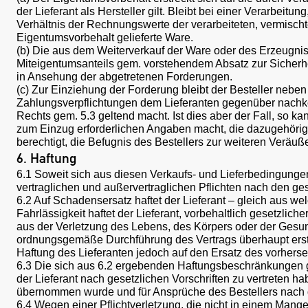
der Lieferant als Hersteller gilt. Bleibt bei einer Verarbei
Verhältnis der Rechnungswerte der verarbeiteten, vermischt
Eigentumsvorbehalt gelieferte Ware.
(b) Die aus dem Weiterverkauf der Ware oder des Erzeugniss
Miteigentumsanteils gem. vorstehendem Absatz zur Sicherhei
in Ansehung der abgetretenen Forderungen.
(c) Zur Einziehung der Forderung bleibt der Besteller neben 
Zahlungsverpflichtungen dem Lieferanten gegenüber nachkom
Rechts gem. 5.3 geltend macht. Ist dies aber der Fall, so k
zum Einzug erforderlichen Angaben macht, die dazugehörigen
berechtigt, die Befugnis des Bestellers zur weiteren Verä
6. Haftung
6.1 Soweit sich aus diesen Verkaufs- und Lieferbedingungen
vertraglichen und außervertraglichen Pflichten nach den ges
6.2 Auf Schadensersatz haftet der Lieferant – gleich aus 
Fahrlässigkeit haftet der Lieferant, vorbehaltlich gesetzlic
aus der Verletzung des Lebens, des Körpers oder der Gesundh
ordnungsgemäße Durchführung des Vertrags überhaupt erst er
Haftung des Lieferanten jedoch auf den Ersatz des vorhers
6.3 Die sich aus 6.2 ergebenden Haftungsbeschränkungen g
der Lieferant nach gesetzlichen Vorschriften zu vertreten ha
übernommen wurde und für Ansprüche des Bestellers nach
6.4 Wegen einer Pflichtverletzung, die nicht in einem Mangel