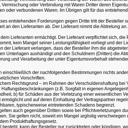
tung, Vermischung oder Verbindung mit Waren Dritter deren Eigent
en oder verbundenen Waren. Im Übrigen gilt für das entstehende
es entstehenden Forderungen gegen Dritte tritt der Besteller 
t an den Lieferanten ab. Der Lieferant nimmt die Abtretung an. 
dem Lieferanten ermächtigt. Der Lieferant verpflichtet sich, di
mt, kein Mangel seiner Leistungsfähigkeit vorliegt und der L
ann der Lieferant verlangen, dass der Besteller ihm die abgetre
 Unterlagen aushändigt und den Schuldnern (Dritten) die Abtret
ußerung und Verarbeitung der unter Eigentumsvorbehalt stehende
 einschließlich der nachfolgenden Bestimmungen nichts anderes 
etzlichen Vorschriften.
welchem Rechtsgrund – im Rahmen der Verschuldenshaftung bei Vo
her Haftungsbeschränkungen (z.B. Sorgfalt in eigenen Angelegenh
eit, b) für Schäden aus der Verletzung einer wesentlichen Vertr
möglicht und auf deren Einhaltung der Vertragspartner regelmäßi
ehbaren, typischerweise eintretenden Schadens begrenzt.
elten auch gegenüber Dritten sowie bei Pflichtverletzungen du
ben. Sie gelten nicht, soweit ein Mangel arglistig verschwiegen
 dem Produkthaftungsgesetz.
 besteht, kann der Besteller nur zurücktreten oder kündigen, wen