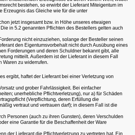
umsrecht bestehen, so erwirbt der Lieferant Miteigentum im
 Erzeugnis das Gleiche wie für die unter
schon jetzt insgesamt bzw. in Höhe unseres etwaigen
Die in 5.2 genannten Pflichten des Bestellers gelten auch
e Forderung nicht einzuziehen, solange der Besteller seinen
ieferant den Eigentumsvorbehalt nicht durch Ausübung eines
tenen Forderungen und deren Schuldner bekannt gibt, alle
ung mitteilt. Außerdem ist der Lieferant in diesem Fall
n Waren zu widerrufen.
ergibt, haftet der Lieferant bei einer Verletzung von
rsatz und grober Fahrlässigkeit. Bei einfacher
eiten; unerhebliche Pflichtverletzung), nur a) für Schäden
agspflicht (Verpflichtung, deren Erfüllung die
g vertraut und vertrauen darf); in diesem Fall ist die
rch Personen (auch zu ihren Gunsten), deren Verschulden
 oder eine Garantie für die Beschaffenheit der Ware
n der Lieferant die Pflichtverletzung zu vertreten hat. Ein