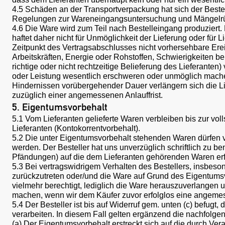
4.5 Schäden an der Transportverpackung hat sich der Beste
Regelungen zur Wareneingangsuntersuchung und Mängelr
4.6 Die Ware wird zum Teil nach Bestelleingang produziert. H
haftet daher nicht für Unmöglichkeit der Lieferung oder für
Zeitpunkt des Vertragsabschlusses nicht vorhersehbare Erei
Arbeitskräften, Energie oder Rohstoffen, Schwierigkeiten
richtige oder nicht rechtzeitige Belieferung des Lieferanten)
oder Leistung wesentlich erschweren oder unmöglich machen 
Hindernissen vorübergehender Dauer verlängern sich die Lie
zuzüglich einer angemessenen Anlauffrist.
5. Eigentumsvorbehalt
5.1 Vom Lieferanten gelieferte Waren verbleiben bis zur v
Lieferanten (Kontokorrentvorbehalt).
5.2 Die unter Eigentumsvorbehalt stehenden Waren dürfen v
werden. Der Besteller hat uns unverzüglich schriftlich zu ben
Pfändungen) auf die dem Lieferanten gehörenden Waren erf
5.3 Bei vertragswidrigem Verhalten des Bestellers, insbesond
zurückzutreten oder/und die Ware auf Grund des Eigentumsv
vielmehr berechtigt, lediglich die Ware herauszuverlangen un
machen, wenn wir dem Käufer zuvor erfolglos eine angemesse
5.4 Der Besteller ist bis auf Widerruf gem. unten (c) bef
verarbeiten. In diesem Fall gelten ergänzend die nachfol
(a) Der Eigentumsvorbehalt erstreckt sich auf die durch V