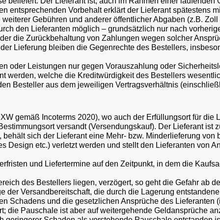
eliefert. Der Lieferant ist, auch im Rahmen einer laufenden G
n entsprechenden Vorbehalt erklärt der Lieferant spätestens mi
 weiterer Gebühren und anderer öffentlicher Abgaben (z.B. Zoll 
h den Lieferanten möglich – grundsätzlich nur nach vorheriger
der die Zurückbehaltung von Zahlungen wegen solcher Ansprüc
eln der Lieferung bleiben die Gegenrechte des Bestellers, insbe
ungen oder Leistungen nur gegen Vorauszahlung oder Sicherheit
 werden, welche die Kreditwürdigkeit des Bestellers wesentli
n Besteller aus dem jeweiligen Vertragsverhältnis (einschließl
(EXW gemäß Incoterms 2020), wo auch der Erfüllungsort für die L
estimmungsort versandt (Versendungskauf). Der Lieferant ist zu 
behält sich der Lieferant eine Mehr- bzw. Minderlieferung von bi
es Design etc.) verletzt werden und stellt den Lieferanten von
rfristen und Liefertermine auf den Zeitpunkt, in dem die Kaufs
eich des Bestellers liegen, verzögert, so geht die Gefahr ab d
e der Versandbereitschaft, die durch die Lagerung entstande
ren Schadens und die gesetzlichen Ansprüche des Lieferanten
 die Pauschale ist aber auf weitergehende Geldansprüche anzu
ch geringerer Schaden als vorstehende Pauschale entstanden is