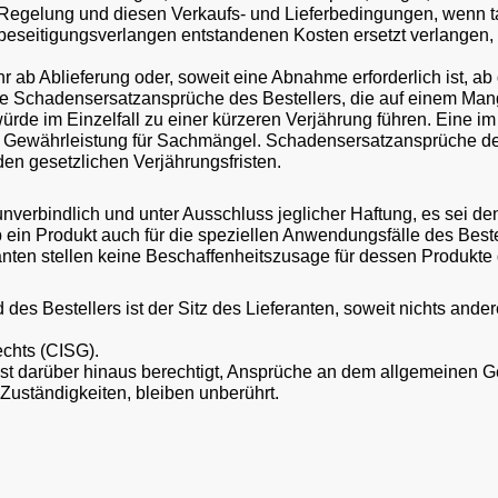
 Regelung und diesen Verkaufs- und Lieferbedingungen, wenn tat
beseitigungsverlangen entstandenen Kosten ersetzt verlangen,
hr ab Ablieferung oder, soweit eine Abnahme erforderlich ist, 
iche Schadensersatzansprüche des Bestellers, die auf einem Ma
de im Einzelfall zu einer kürzeren Verjährung führen. Eine im E
r Gewährleistung für Sachmängel. Schadensersatzansprüche des 
en gesetzlichen Verjährungsfristen.
erbindlich und unter Ausschluss jeglicher Haftung, es sei denn
ein Produkt auch für die speziellen Anwendungsfälle des Bestell
nten stellen keine Beschaffenheitszusage für dessen Produkte 
d des Bestellers ist der Sitz des Lieferanten, soweit nichts ande
echts (CISG).
nt ist darüber hinaus berechtigt, Ansprüche an dem allgemeinen 
Zuständigkeiten, bleiben unberührt.