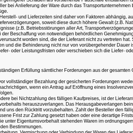
ller bei Anlieferung der Ware durch das Transportunternehmen 
üge.
erstell- und Lieferzeiten sind daher von Faktoren abhängig, auf 
 Lieferverzögerungen, soweit diese durch höhere Gewalt (z.B. Na
gnisse (z.B. Betriebsstörungen aller Art, Transportverzögerun
 bei der Beschaffung von notwendigen behördlichen Genehmigun
 verursacht worden sind, die der Lieferant nicht zu vertreten ha
und die Behinderung nicht nur von vorübergehender Dauer ist, i
fer- oder Leistungsfristen oder verschieben sich die Liefer- 
ollständigen Erfüllung sämtlicher Forderungen aus der gesamte
or vollständiger Bezahlung der gesicherten Forderungen weder a
achrichtigen, wenn ein Antrag auf Eröffnung eines Insolvenzverfa
olgen.
ere bei Nichtzahlung des fälligen Kaufpreises, ist der Lieferan
orbehalts herauszuverlangen. Das Herausgabeverlangen beinhalte
d uns den Rücktritt vorzubehalten. Zahlt der Besteller den fälli
ne Frist zur Zahlung gesetzt haben oder eine derartige Fristse
ugt, die unter Eigentumsvorbehalt stehenden Waren im ordnungs
genden Bestimmungen.
erarbeitung, Vermischung oder Verbindung der Waren des Liefer