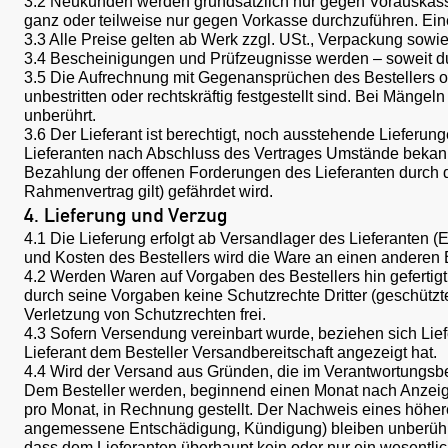
3.2 Neukunden werden grundsätzlich nur gegen Vorauskasse b
ganz oder teilweise nur gegen Vorkasse durchzuführen. Eine
3.3 Alle Preise gelten ab Werk zzgl. USt., Verpackung sowie
3.4 Bescheinigungen und Prüfzeugnisse werden – soweit durc
3.5 Die Aufrechnung mit Gegenansprüchen des Bestellers o
unbestritten oder rechtskräftig festgestellt sind. Bei Mäng
unberührt.
3.6 Der Lieferant ist berechtigt, noch ausstehende Liefer
Lieferanten nach Abschluss des Vertrages Umstände bekannt
Bezahlung der offenen Forderungen des Lieferanten durch de
Rahmenvertrag gilt) gefährdet wird.
4. Lieferung und Verzug
4.1 Die Lieferung erfolgt ab Versandlager des Lieferanten 
und Kosten des Bestellers wird die Ware an einen anderen B
4.2 Werden Waren auf Vorgaben des Bestellers hin gefertigt, 
durch seine Vorgaben keine Schutzrechte Dritter (geschützt
Verletzung von Schutzrechten frei.
4.3 Sofern Versendung vereinbart wurde, beziehen sich Liefe
Lieferant dem Besteller Versandbereitschaft angezeigt hat.
4.4 Wird der Versand aus Gründen, die im Verantwortungsber
Dem Besteller werden, beginnend einen Monat nach Anzeig
pro Monat, in Rechnung gestellt. Der Nachweis eines höhe
angemessene Entschädigung, Kündigung) bleiben unberührt;
dass dem Lieferanten überhaupt kein oder nur ein wesentli