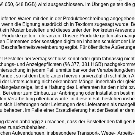
 §§ 650, 648 BGB) wird ausgeschlossen. Im Übrigen gelten die 
elieferten Waren mit den in der Produktbeschreibung angegeben
wenn die Eignung ausdrücklich in Textform zugesagt wurde. Bei
t ein Muster bestellen und dieses unter den konkreten Anwend
r Produkte gelten Toleranzen. Unsere Produkte gelten als mang
n Elementen oder sonstigen digitalen Inhalten schuldet der Lief
er Beschaffenheitsvereinbarung ergibt. Für öffentliche Äußerung
 der Besteller bei Vertragsschluss kennt oder grob fahrlässig n
suchungs- und Anzeigepflichten (§§ 377, 381 HGB) nachgekomme
ersuchung in jedem Fall unmittelbar vor der Verarbeitung/dem E
gel, so ist dem Lieferanten hiervon unverzüglich schriftlich A
i der Untersuchung nicht erkennbare Mängel innerhalb der glei
ngelanzeige, ist die Haftung des Lieferanten für den nicht bz
 Bei einer zum Einbau, zur Anbringung oder Installation bestim
nden Verarbeitung offenbar wurde; in diesem Fall bestehen insb
ich Lieferungen oder Leistungen des Lieferanten als mangelhaft
 beheben. Im Falle einer Ersatzlieferung hat der Besteller de
ung davon abhängig zu machen, dass der Besteller den fälligen Ka
ses zurückzubehalten.
ichen Aufwendungen, insbesondere Transport-, Wege-, Arbeits- 