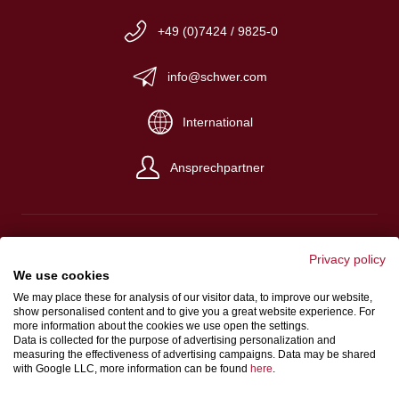
+49 (0)7424 / 9825-0
info@schwer.com
International
Ansprechpartner
Privacy policy
We use cookies
Impressum
We may place these for analysis of our visitor data, to improve our website,
Verkaufs-, Einkaufs- und Lieferbedingungen
show personalised content and to give you a great website experience. For
more information about the cookies we use open the settings.
Datenschutz
Data is collected for the purpose of advertising personalization and
measuring the effectiveness of advertising campaigns. Data may be shared
Hinweisgeberschutzgesetz
with Google LLC, more information can be found
here
.