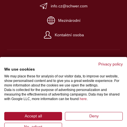
info.cz@schwer.com
Mezinárodní
Kontaktní osoba
Privacy policy
We use cookies
Impresum
We may place these for analysis of our visitor data, to improve our website,
Platební a dodací podmínky
show personalised content and to give you a great website experience. For
more information about the cookies we use open the settings.
Ochrana údajů
Data is collected for the purpose of advertising personalization and
measuring the effectiveness of advertising campaigns. Data may be shared
zákon o ochraně oznamovatelů
with Google LLC, more information can be found
here
.
Accept all
Deny
No, adjust