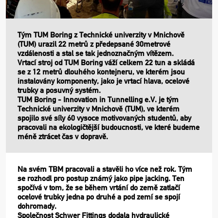
Tým TUM Boring z Technické univerzity v Mnichově
(TUM) urazil 22 metrů z předepsané 30metrové
vzdálenosti a stal se tak jednoznačným vítězem.
Vrtací stroj od TUM Boring váží celkem 22 tun a skládá
se z 12 metrů dlouhého kontejneru, ve kterém jsou
instalovány komponenty, jako je vrtací hlava, ocelové
trubky a posuvný systém.
TUM Boring - Innovation in Tunnelling e.V. je tým
Technické univerzity v Mnichově (TUM), ve kterém
spojilo své síly 60 vysoce motivovaných studentů, aby
pracovali na ekologičtější budoucnosti, ve které budeme
méně ztrácet čas v dopravě.
Na svém TBM pracovali a stavěli ho více než rok. Tým
se rozhodl pro postup známý jako pipe jacking. Ten
spočívá v tom, že se během vrtání do země zatlačí
ocelové trubky jedna po druhé a pod zemí se spojí
dohromady.
Společnost Schwer Fittings dodala hydraulické