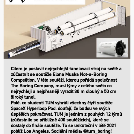
Cílem je postavit nejrychlejší tunelovací stroj na světě a
zúčastnit se soutěže Elona Muska Not-a-Boring
Competition. V této soutěži, kterou pořádá společnost
The Boring Company, musí týmy z celého světa co
nejrychleji a nejpřesněji vyrazit 30 m dlouhý a 50 cm
široký tunel.
Poté, co studenti TUM vyhráli všechny čtyři soutěže
SpaceX Hyperloop Pod, doufají, že budou ve svých
úspěších pokračovat. TUM je jedním z pouhých 12 týmů
(zúčastnilo se přibližně 400 soutěžících), které se
dostaly do finále soutěže. To se uskuteční v létě 2021
poblíž Los Angeles. Sociální média: @tum_boring!