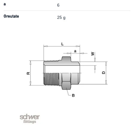
a
6
Greutate
25 g