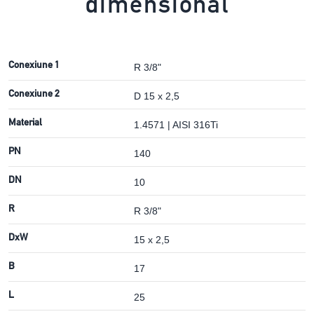
dimensional
Conexiune 1
R 3/8"
Conexiune 2
D 15 x 2,5
Material
1.4571 | AISI 316Ti
PN
140
DN
10
R
R 3/8"
DxW
15 x 2,5
B
17
L
25