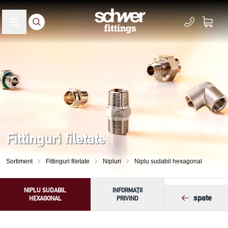
Fittinguri filetate
Sortiment
Fittinguri filetate
Nipluri
Niplu sudabil hexagonal
NIPLU SUDABIL
INFORMAȚII
spate
HEXAGONAL
PRIVIND