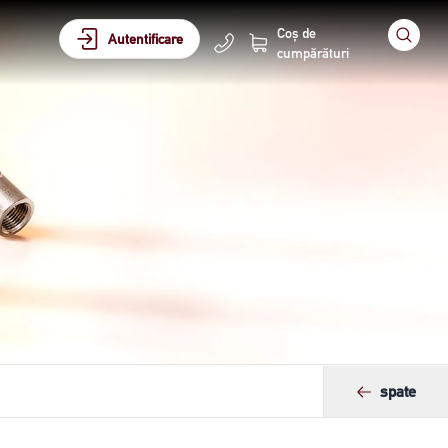
Coș de
Autentificare
cumpărături
spate