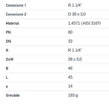
Conexiune 1
R 1 1/4"
Conexiune 2
D 38 x 3,0
Material
1.4571 | AISI 316Ti
PN
80
DN
32
R
R 1 1/4"
DxW
38 x 3,0
B
46
L
45
a
14
Greutate
193 g