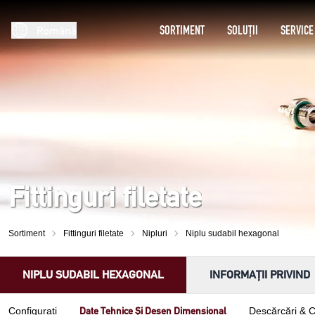
SORTIMENT
SOLUȚII
SERVICE
Română
Fittinguri filetate
Sortiment
Fittinguri filetate
Nipluri
Niplu sudabil hexagonal
NIPLU SUDABIL HEXAGONAL
INFORMAȚII PRIVIND
Date Tehnice Și Desen Dimensional
Configurați
Descărcări & 