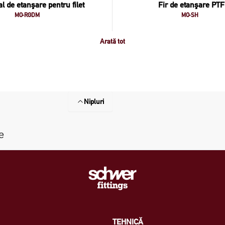
al de etanşare pentru filet
Fir de etanşare PT
MO-RGDM
MO-SH
Arată tot
Nipluri
e
TEHNICĂ