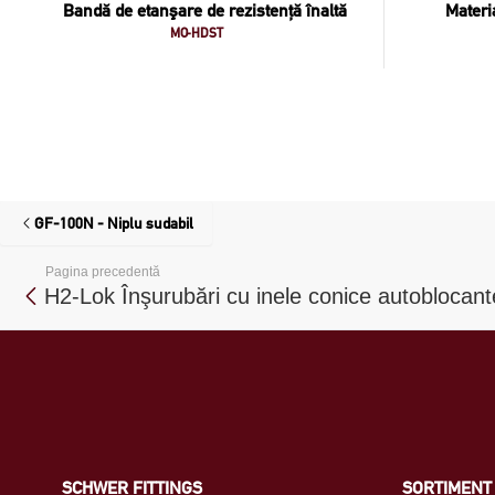
Bandă de etanşare de rezistenţă înaltă
Materi
MO-HDST
GF-100N - Niplu sudabil
Pagina precedentă
H2-Lok Înşurubări cu inele conice autoblocant
SCHWER FITTINGS
SORTIMENT