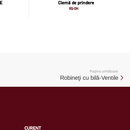
FE
Clemă de prindere
RS-OH
Pagina următoare
Robineţi cu bilă-Ventile
CURENT