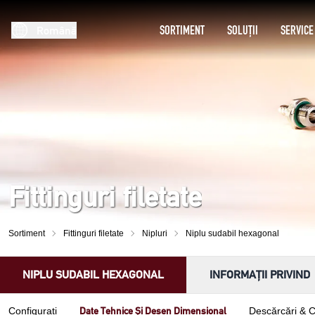
SORTIMENT
SOLUȚII
SERVICE
Română
Fittinguri filetate
Sortiment
Fittinguri filetate
Nipluri
Niplu sudabil hexagonal
NIPLU SUDABIL HEXAGONAL
INFORMAȚII PRIVIND
Date Tehnice Și Desen Dimensional
Configurați
Descărcări & 