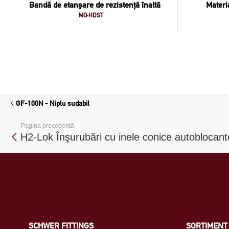
Bandă de etanşare de rezistenţă înaltă
Materi
MO-HDST
GF-100N - Niplu sudabil
Pagina precedentă
H2-Lok Înşurubări cu inele conice autoblocant
SCHWER FITTINGS
SORTIMENT