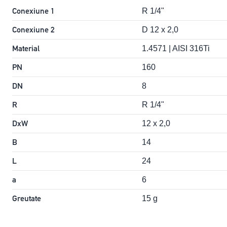
Conexiune 1
R 1/4"
Conexiune 2
D 12 x 2,0
Material
1.4571 | AISI 316Ti
PN
160
DN
8
R
R 1/4"
DxW
12 x 2,0
B
14
L
24
a
6
Greutate
15 g