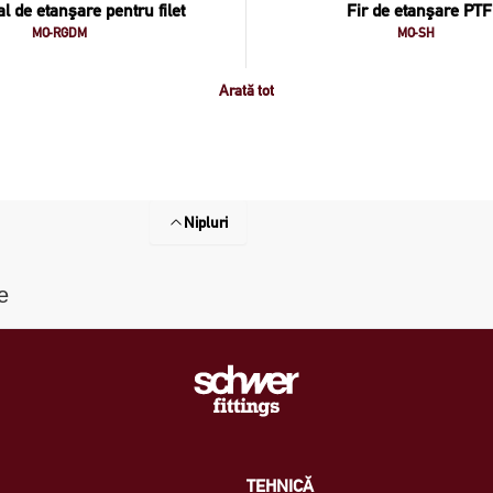
al de etanşare pentru filet
Fir de etanşare PT
MO-RGDM
MO-SH
Arată tot
Nipluri
e
TEHNICĂ