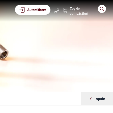
Coș de
Autentificare
cumpărături
spate