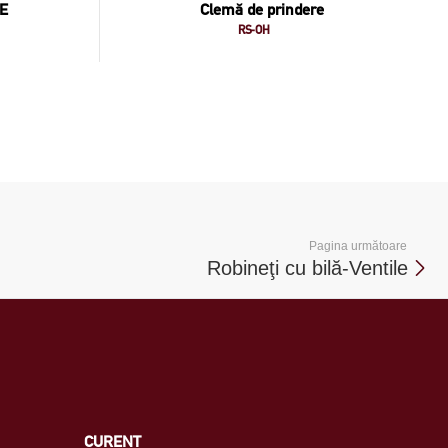
FE
Clemă de prindere
RS-OH
Pagina următoare
Robineţi cu bilă-Ventile
CURENT