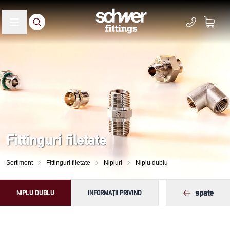
Fittinguri filetate
Sortiment
Fittinguri filetate
Nipluri
Niplu dublu
spate
NIPLU DUBLU
INFORMAȚII PRIVIND