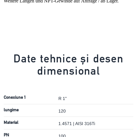
Weitere Längen und NPT-Gewinde auf Anfrage / ab Lager.
Date tehnice și desen
dimensional
Conexiune 1
R 1"
lungime
120
Material
1.4571 | AISI 316Ti
PN
100