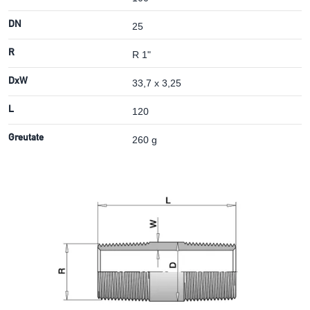
DN
25
R
R 1"
DxW
33,7 x 3,25
L
120
Greutate
260 g